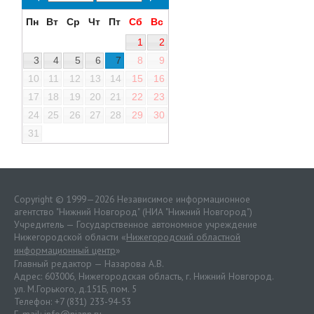
Пн
Вт
Ср
Чт
Пт
Сб
Вс
1
2
3
4
5
6
7
8
9
10
11
12
13
14
15
16
17
18
19
20
21
22
23
24
25
26
27
28
29
30
31
Copyright © 1999—2026 Независимое информационное
агентство "Нижний Новгород" (НИА "Нижний Новгород")
Учредитель — Государственное автономное учреждение
Нижегородской области «
Нижегородский областной
информационный центр
»
Главный редактор — Назарова А.В.
Адрес: 603006, Нижегородская область, г. Нижний Новгород.
ул. М.Горького, д.151Б, пом. 5
Телефон: +7 (831) 233-94-53