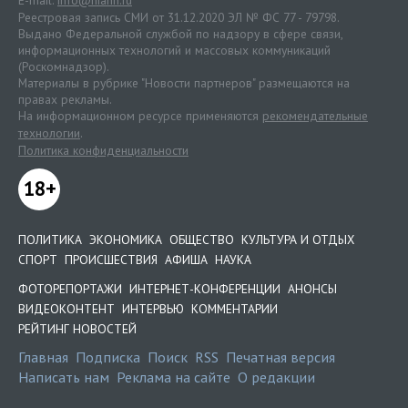
E-mail:
info@niann.ru
Реестровая запись СМИ от 31.12.2020 ЭЛ № ФС 77 - 79798.
Выдано Федеральной службой по надзору в сфере связи,
информационных технологий и массовых коммуникаций
(Роскомнадзор).
Материалы в рубрике "Новости партнеров" размещаются на
правах рекламы.
На информационном ресурсе применяются
рекомендательные
технологии
.
Политика конфиденциальности
18+
ПОЛИТИКА
ЭКОНОМИКА
ОБЩЕСТВО
КУЛЬТУРА И ОТДЫХ
СПОРТ
ПРОИСШЕСТВИЯ
АФИША
НАУКА
ФОТОРЕПОРТАЖИ
ИНТЕРНЕТ-КОНФЕРЕНЦИИ
АНОНСЫ
ВИДЕОКОНТЕНТ
ИНТЕРВЬЮ
КОММЕНТАРИИ
РЕЙТИНГ НОВОСТЕЙ
Главная
Подписка
Поиск
RSS
Печатная версия
Написать нам
Реклама на сайте
О редакции