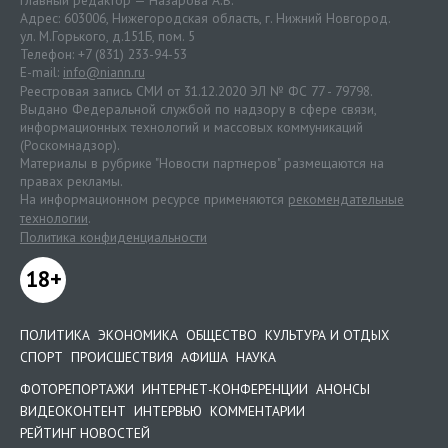
Главный редактор — Назарова А.В.
Адрес: 603006, Нижегородская область, г. Нижний Новгород.
ул. М.Горького, д.151Б, пом. 5
Телефон: +7 (831) 233-94-53
E-mail:
info@niann.ru
Реестровая запись СМИ от 31.12.2020 ЭЛ № ФС 77 - 79798.
Выдано Федеральной службой по надзору в сфере связи,
информационных технологий и массовых коммуникаций
(Роскомнадзор).
Материалы в рубрике "Новости партнеров" размещаются на
правах рекламы.
На информационном ресурсе применяются
рекомендательные
технологии
.
Политика конфиденциальности
18+
ПОЛИТИКА
ЭКОНОМИКА
ОБЩЕСТВО
КУЛЬТУРА И ОТДЫХ
СПОРТ
ПРОИСШЕСТВИЯ
АФИША
НАУКА
ФОТОРЕПОРТАЖИ
ИНТЕРНЕТ-КОНФЕРЕНЦИИ
АНОНСЫ
ВИДЕОКОНТЕНТ
ИНТЕРВЬЮ
КОММЕНТАРИИ
РЕЙТИНГ НОВОСТЕЙ