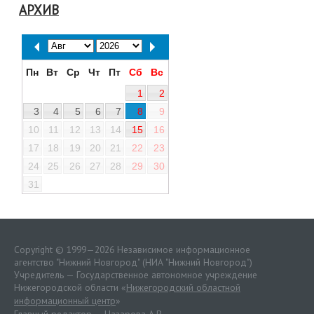
АРХИВ
Пн
Вт
Ср
Чт
Пт
Сб
Вс
1
2
3
4
5
6
7
8
9
10
11
12
13
14
15
16
17
18
19
20
21
22
23
24
25
26
27
28
29
30
31
Copyright © 1999—2026 Независимое информационное
агентство "Нижний Новгород" (НИА "Нижний Новгород")
Учредитель — Государственное автономное учреждение
Нижегородской области «
Нижегородский областной
информационный центр
»