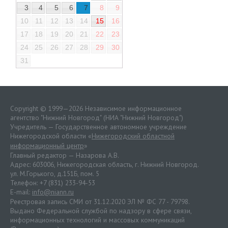
3
4
5
6
7
8
9
10
11
12
13
14
15
16
17
18
19
20
21
22
23
24
25
26
27
28
29
30
31
Copyright © 1999—2026 Независимое информационное
агентство "Нижний Новгород" (НИА "Нижний Новгород")
Учредитель — Государственное автономное учреждение
Нижегородской области «
Нижегородский областной
информационный центр
»
Главный редактор — Назарова А.В.
Адрес: 603006, Нижегородская область, г. Нижний Новгород.
ул. М.Горького, д.151Б, пом. 5
Телефон: +7 (831) 233-94-53
E-mail:
info@niann.ru
Реестровая запись СМИ от 31.12.2020 ЭЛ № ФС 77 - 79798.
Выдано Федеральной службой по надзору в сфере связи,
информационных технологий и массовых коммуникаций