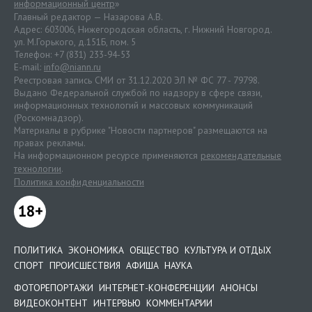
информационный центр
»
Главный редактор — Назарова А.В.
Адрес: 603006, Нижегородская область, г. Нижний Новгород.
ул. М.Горького, д.151Б, пом. 5
Телефон: +7 (831) 233-94-53
E-mail:
info@niann.ru
Реестровая запись СМИ от 31.12.2020 ЭЛ № ФС 77 - 79798.
Выдано Федеральной службой по надзору в сфере связи,
информационных технологий и массовых коммуникаций
(Роскомнадзор).
Материалы в рубрике "Новости партнеров" размещаются на
правах рекламы.
На информационном ресурсе применяются
рекомендательные
технологии
.
Политика конфиденциальности
18+
ПОЛИТИКА
ЭКОНОМИКА
ОБЩЕСТВО
КУЛЬТУРА И ОТДЫХ
СПОРТ
ПРОИСШЕСТВИЯ
АФИША
НАУКА
ФОТОРЕПОРТАЖИ
ИНТЕРНЕТ-КОНФЕРЕНЦИИ
АНОНСЫ
ВИДЕОКОНТЕНТ
ИНТЕРВЬЮ
КОММЕНТАРИИ