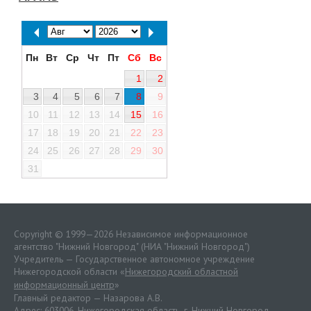
Пн
Вт
Ср
Чт
Пт
Сб
Вс
1
2
3
4
5
6
7
8
9
10
11
12
13
14
15
16
17
18
19
20
21
22
23
24
25
26
27
28
29
30
31
Copyright © 1999—2026 Независимое информационное
агентство "Нижний Новгород" (НИА "Нижний Новгород")
Учредитель — Государственное автономное учреждение
Нижегородской области «
Нижегородский областной
информационный центр
»
Главный редактор — Назарова А.В.
Адрес: 603006, Нижегородская область, г. Нижний Новгород.