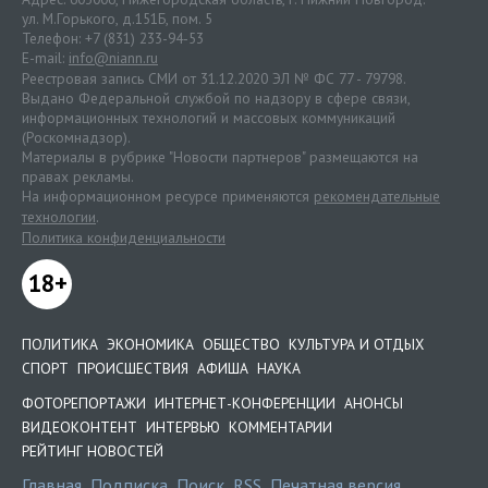
ул. М.Горького, д.151Б, пом. 5
Телефон: +7 (831) 233-94-53
E-mail:
info@niann.ru
Реестровая запись СМИ от 31.12.2020 ЭЛ № ФС 77 - 79798.
Выдано Федеральной службой по надзору в сфере связи,
информационных технологий и массовых коммуникаций
(Роскомнадзор).
Материалы в рубрике "Новости партнеров" размещаются на
правах рекламы.
На информационном ресурсе применяются
рекомендательные
технологии
.
Политика конфиденциальности
18+
ПОЛИТИКА
ЭКОНОМИКА
ОБЩЕСТВО
КУЛЬТУРА И ОТДЫХ
СПОРТ
ПРОИСШЕСТВИЯ
АФИША
НАУКА
ФОТОРЕПОРТАЖИ
ИНТЕРНЕТ-КОНФЕРЕНЦИИ
АНОНСЫ
ВИДЕОКОНТЕНТ
ИНТЕРВЬЮ
КОММЕНТАРИИ
РЕЙТИНГ НОВОСТЕЙ
Главная
Подписка
Поиск
RSS
Печатная версия