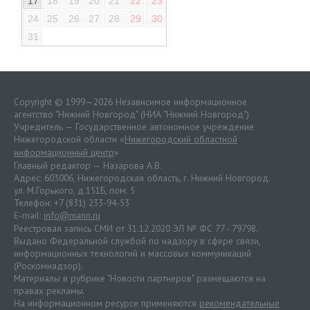
17
18
19
20
21
22
23
24
25
26
27
28
29
30
31
Copyright © 1999—2026 Независимое информационное
агентство "Нижний Новгород" (НИА "Нижний Новгород")
Учредитель — Государственное автономное учреждение
Нижегородской области «
Нижегородский областной
информационный центр
»
Главный редактор — Назарова А.В.
Адрес: 603006, Нижегородская область, г. Нижний Новгород.
ул. М.Горького, д.151Б, пом. 5
Телефон: +7 (831) 233-94-53
E-mail:
info@niann.ru
Реестровая запись СМИ от 31.12.2020 ЭЛ № ФС 77 - 79798.
Выдано Федеральной службой по надзору в сфере связи,
информационных технологий и массовых коммуникаций
(Роскомнадзор).
Материалы в рубрике "Новости партнеров" размещаются на
правах рекламы.
На информационном ресурсе применяются
рекомендательные