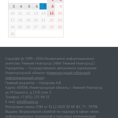
3
4
5
6
7
8
9
10
11
12
13
14
15
16
17
18
19
20
21
22
23
24
25
26
27
28
29
30
31
Copyright © 1999—2026 Независимое информационное
агентство "Нижний Новгород" (НИА "Нижний Новгород")
Учредитель — Государственное автономное учреждение
Нижегородской области «
Нижегородский областной
информационный центр
»
Главный редактор — Назарова А.В.
Адрес: 603006, Нижегородская область, г. Нижний Новгород.
ул. М.Горького, д.151Б, пом. 5
Телефон: +7 (831) 233-94-53
E-mail:
info@niann.ru
Реестровая запись СМИ от 31.12.2020 ЭЛ № ФС 77 - 79798.
Выдано Федеральной службой по надзору в сфере связи,
информационных технологий и массовых коммуникаций