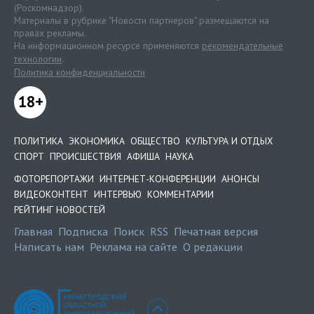
(Роскомнадзор).
Материалы в рубрике "Новости партнеров" размещаются на
правах рекламы.
На информационном ресурсе применяются
рекомендательные
технологии
.
Политика конфиденциальности
18+
ПОЛИТИКА
ЭКОНОМИКА
ОБЩЕСТВО
КУЛЬТУРА И ОТДЫХ
СПОРТ
ПРОИСШЕСТВИЯ
АФИША
НАУКА
ФОТОРЕПОРТАЖИ
ИНТЕРНЕТ-КОНФЕРЕНЦИИ
АНОНСЫ
ВИДЕОКОНТЕНТ
ИНТЕРВЬЮ
КОММЕНТАРИИ
РЕЙТИНГ НОВОСТЕЙ
Главная
Подписка
Поиск
RSS
Печатная версия
Написать нам
Реклама на сайте
О редакции