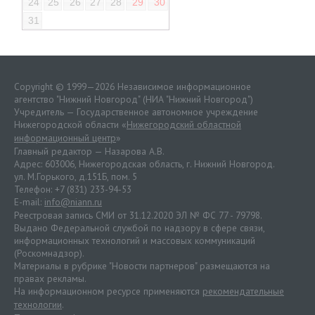
24
25
26
27
28
29
30
31
Copyright © 1999—2026 Независимое информационное
агентство "Нижний Новгород" (НИА "Нижний Новгород")
Учредитель — Государственное автономное учреждение
Нижегородской области «
Нижегородский областной
информационный центр
»
Главный редактор — Назарова А.В.
Адрес: 603006, Нижегородская область, г. Нижний Новгород.
ул. М.Горького, д.151Б, пом. 5
Телефон: +7 (831) 233-94-53
E-mail:
info@niann.ru
Реестровая запись СМИ от 31.12.2020 ЭЛ № ФС 77 - 79798.
Выдано Федеральной службой по надзору в сфере связи,
информационных технологий и массовых коммуникаций
(Роскомнадзор).
Материалы в рубрике "Новости партнеров" размещаются на
правах рекламы.
На информационном ресурсе применяются
рекомендательные
технологии
.