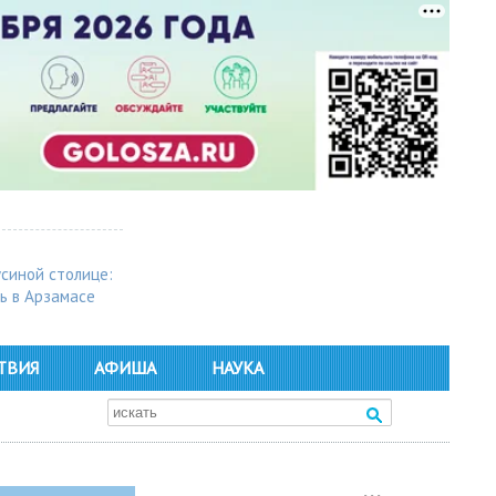
усиной столице:
ь в Арзамасе
ТВИЯ
АФИША
НАУКА