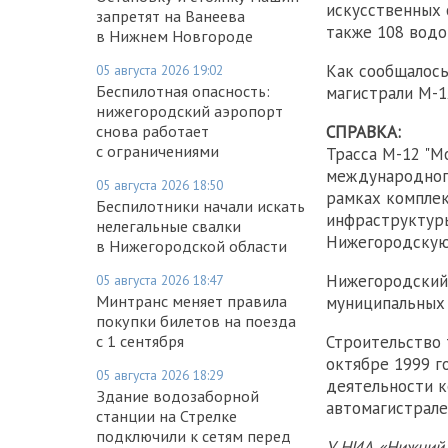
искусственных 
запретят на Ванеева
также 108 водо
в Нижнем Новгороде
Как сообщалось
05 августа 2026 19:02
Беспилотная опасность:
магистрали М-1
нижегородский аэропорт
СПРАВКА:
снова работает
с ограничениями
Трасса М-12 "Мо
международного
05 августа 2026 18:50
рамках комплек
Беспилотники начали искать
инфраструктуры
нелегальные свалки
Нижегородскую,
в Нижегородской области
Нижегородский 
05 августа 2026 18:47
Минтранс меняет правила
муниципальных 
покупки билетов на поезда
Строительство 
с 1 сентября
октябре 1999 г
05 августа 2026 18:29
деятельности к
Здание водозаборной
автомагистрале
станции на Стрелке
подключили к сетям перед
У НИА «Нижний 