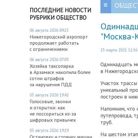
ОБЩЕС
ПОСЛЕДНИЕ НОВОСТИ
РУБРИКИ ОБЩЕСТВО
Одиннадц
06 августа 2026 09:25
"Москва-
Нижегородский аэропорт
продолжает работать
с ограничениями
25 марта 2021 11:56
06 августа 2026 07:03
Одиннадцать мо
Хозяйка таксопарка
в Нижегородско
в Арзамасе накопила более
сотни штрафов
Участок трассы
за нарушения ПДД
уникальный про
05 августа 2026 19:42
построен в ниж
Голосовые, звонки
и открытки: как
Напомним, что 
не поссориться из-за
путепровода, т
цифровых привычек
труб.
05 августа 2026 19:19
На шестом этап
Остановку и стоянку машин