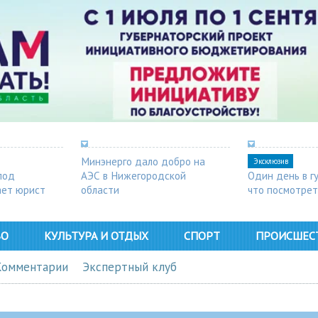
Минэнерго дало добро на
Эксклюзив
под
АЭС в Нижегородской
Один день в г
ает юрист
области
что посмотрет
ВО
КУЛЬТУРА И ОТДЫХ
СПОРТ
ПРОИСШЕС
Комментарии
Экспертный клуб