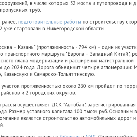
сооружений, в числе которых 32 моста и путепровода и дв
пропускных труб.
 ранее,
подготовительные работы
по строительству ско
2 уже стартовали в Нижегородской области.
сква – Казань" (протяженность - 794 км) – один из участ
 транспортного маршрута "Европа – Западный Китай", ре
сного плана модернизации и расширения магистральной
 до 2024 года. Дорога объединит четыре агломерации: 
 Казанскую и Самарско-Тольяттинскую.
участок протяженностью около 280 км пройдет по терр
районов и 2 городских округов.
трассы осуществляет ДСК "Автобан", зарегистрированная
ода. Размер уставного капитала 100 тысяч руб. Основным 
омпании является строительство автомобильных дорог и
й.
Новгород» есть каналы в
Telegram
и
MAX
. Подписывайтесь,