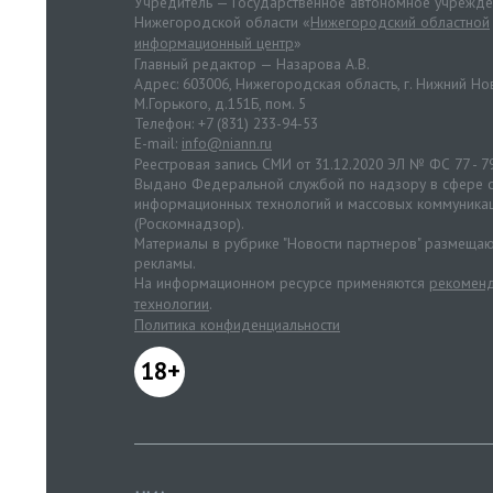
Учредитель — Государственное автономное учрежд
Нижегородской области «
Нижегородский областной
информационный центр
»
Главный редактор — Назарова А.В.
Адрес: 603006, Нижегородская область, г. Нижний Нов
М.Горького, д.151Б, пом. 5
Телефон: +7 (831) 233-94-53
E-mail:
info@niann.ru
Реестровая запись СМИ от 31.12.2020 ЭЛ № ФС 77 - 7
Выдано Федеральной службой по надзору в сфере с
информационных технологий и массовых коммуника
(Роскомнадзор).
Материалы в рубрике "Новости партнеров" размещаю
рекламы.
На информационном ресурсе применяются
рекоменд
технологии
.
Политика конфиденциальности
18+