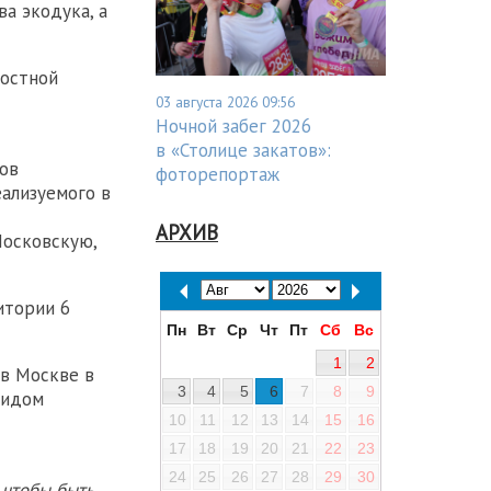
а экодука, а
ростной
03 августа 2026 09:56
Ночной забег 2026
в «Столице закатов»:
ков
фоторепортаж
ализуемого в
АРХИВ
Московскую,
итории 6
Пн
Вт
Ср
Чт
Пт
Сб
Вс
1
2
 в Москве в
3
4
5
6
7
8
9
видом
10
11
12
13
14
15
16
17
18
19
20
21
22
23
24
25
26
27
28
29
30
 чтобы быть