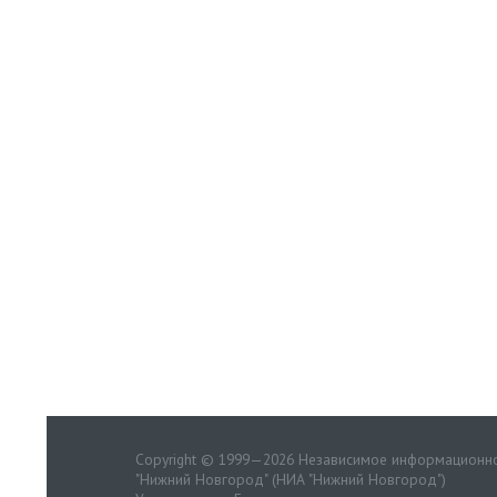
Copyright © 1999—2026 Независимое информационно
"Нижний Новгород" (НИА "Нижний Новгород")