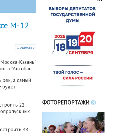
ссе М-12
Общество
"Москва-Казань"
нга "Автобан".
 рек, а самый
е будет
ФОТОРЕПОРТАЖИ
строить 22
одопропускных
построить 48