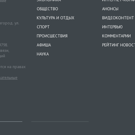
ение
ОБЩЕСТВО
АНОНСЫ
КУЛЬТУРА И ОТДЫХ
ВИДЕОКОНТЕНТ
город. ул.
СПОРТ
ИНТЕРВЬЮ
ПРОИСШЕСТВИЯ
КОММЕНТАРИИ
9798.
АФИША
РЕЙТИНГ НОВОС
вязи,
НАУКА
ций
тся на правах
ательные