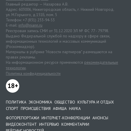
Главный редактор — Назарова А.В.
Адрес: 603006, Нижегородская область, г. Нижний Новгород.
ул. М.Горького, д.151Б, пом. 5
Телефон: +7 (831) 233-94-53
E-mail:
info@niann.ru
Реестровая запись СМИ от 31.12.2020 ЭЛ № ФС 77 - 79798.
Выдано Федеральной службой по надзору в сфере связи,
информационных технологий и массовых коммуникаций
(Роскомнадзор).
Материалы в рубрике "Новости партнеров" размещаются на
правах рекламы.
На информационном ресурсе применяются
рекомендательные
технологии
.
Политика конфиденциальности
18+
ПОЛИТИКА
ЭКОНОМИКА
ОБЩЕСТВО
КУЛЬТУРА И ОТДЫХ
СПОРТ
ПРОИСШЕСТВИЯ
АФИША
НАУКА
ФОТОРЕПОРТАЖИ
ИНТЕРНЕТ-КОНФЕРЕНЦИИ
АНОНСЫ
ВИДЕОКОНТЕНТ
ИНТЕРВЬЮ
КОММЕНТАРИИ
РЕЙТИНГ НОВОСТЕЙ