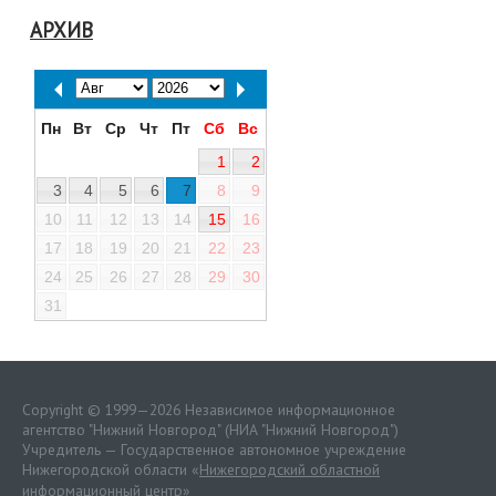
АРХИВ
Пн
Вт
Ср
Чт
Пт
Сб
Вс
1
2
3
4
5
6
7
8
9
10
11
12
13
14
15
16
17
18
19
20
21
22
23
24
25
26
27
28
29
30
31
Copyright © 1999—2026 Независимое информационное
агентство "Нижний Новгород" (НИА "Нижний Новгород")
Учредитель — Государственное автономное учреждение
Нижегородской области «
Нижегородский областной
информационный центр
»