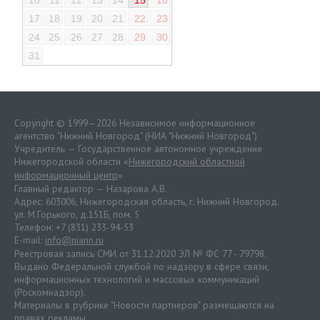
17
18
19
20
21
22
23
24
25
26
27
28
29
30
31
Copyright © 1999—2026 Независимое информационное
агентство "Нижний Новгород" (НИА "Нижний Новгород")
Учредитель — Государственное автономное учреждение
Нижегородской области «
Нижегородский областной
информационный центр
»
Главный редактор — Назарова А.В.
Адрес: 603006, Нижегородская область, г. Нижний Новгород.
ул. М.Горького, д.151Б, пом. 5
Телефон: +7 (831) 233-94-53
E-mail:
info@niann.ru
Реестровая запись СМИ от 31.12.2020 ЭЛ № ФС 77 - 79798.
Выдано Федеральной службой по надзору в сфере связи,
информационных технологий и массовых коммуникаций
(Роскомнадзор).
Материалы в рубрике "Новости партнеров" размещаются на
правах рекламы.