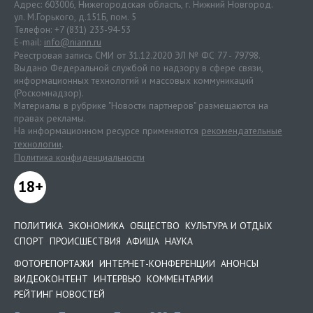
Адрес: 603006, Нижегородская область, г. Нижний Новгород.
ул. М.Горького, д.151Б, пом. 5
Телефон: +7 (831) 233-94-53
E-mail:
info@niann.ru
Реестровая запись СМИ от 31.12.2020 ЭЛ № ФС 77 - 79798.
Выдано Федеральной службой по надзору в сфере связи,
информационных технологий и массовых коммуникаций
(Роскомнадзор).
Материалы в рубрике "Новости партнеров" размещаются на
правах рекламы.
На информационном ресурсе применяются
рекомендательные
технологии
.
Политика конфиденциальности
18+
ПОЛИТИКА
ЭКОНОМИКА
ОБЩЕСТВО
КУЛЬТУРА И ОТДЫХ
СПОРТ
ПРОИСШЕСТВИЯ
АФИША
НАУКА
ФОТОРЕПОРТАЖИ
ИНТЕРНЕТ-КОНФЕРЕНЦИИ
АНОНСЫ
ВИДЕОКОНТЕНТ
ИНТЕРВЬЮ
КОММЕНТАРИИ
РЕЙТИНГ НОВОСТЕЙ