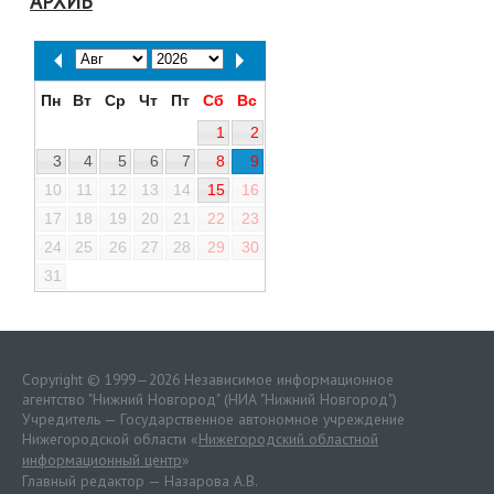
АРХИВ
Пн
Вт
Ср
Чт
Пт
Сб
Вс
1
2
3
4
5
6
7
8
9
10
11
12
13
14
15
16
17
18
19
20
21
22
23
24
25
26
27
28
29
30
31
Copyright © 1999—2026 Независимое информационное
агентство "Нижний Новгород" (НИА "Нижний Новгород")
Учредитель — Государственное автономное учреждение
Нижегородской области «
Нижегородский областной
информационный центр
»
Главный редактор — Назарова А.В.