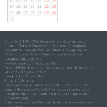
10
11
12
13
14
15
16
17
18
19
20
21
22
23
24
25
26
27
28
29
30
31
Copyright © 1999—2026 Независимое информационное
агентство "Нижний Новгород" (НИА "Нижний Новгород")
Учредитель — Государственное автономное учреждение
Нижегородской области «
Нижегородский областной
информационный центр
»
Главный редактор — Назарова А.В.
Адрес: 603006, Нижегородская область, г. Нижний Новгород.
ул. М.Горького, д.151Б, пом. 5
Телефон: +7 (831) 233-94-53
E-mail:
info@niann.ru
Реестровая запись СМИ от 31.12.2020 ЭЛ № ФС 77 - 79798.
Выдано Федеральной службой по надзору в сфере связи,
информационных технологий и массовых коммуникаций
(Роскомнадзор).
Материалы в рубрике "Новости партнеров" размещаются на
правах рекламы.