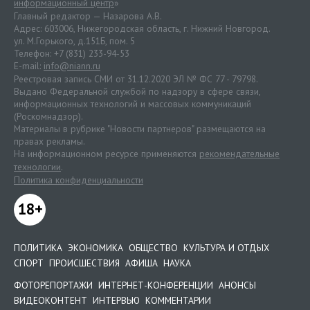
информационный центр
»
Главный редактор — Назарова А.В.
Адрес: 603006, Нижегородская область, г. Нижний Новгород.
ул. М.Горького, д.151Б, пом. 5
Телефон: +7 (831) 233-94-53
E-mail:
info@niann.ru
Реестровая запись СМИ от 31.12.2020 ЭЛ № ФС 77 - 79798.
Выдано Федеральной службой по надзору в сфере связи,
информационных технологий и массовых коммуникаций
(Роскомнадзор).
Материалы в рубрике "Новости партнеров" размещаются на
правах рекламы.
На информационном ресурсе применяются
рекомендательные
технологии
.
Политика конфиденциальности
18+
ПОЛИТИКА
ЭКОНОМИКА
ОБЩЕСТВО
КУЛЬТУРА И ОТДЫХ
СПОРТ
ПРОИСШЕСТВИЯ
АФИША
НАУКА
ФОТОРЕПОРТАЖИ
ИНТЕРНЕТ-КОНФЕРЕНЦИИ
АНОНСЫ
ВИДЕОКОНТЕНТ
ИНТЕРВЬЮ
КОММЕНТАРИИ