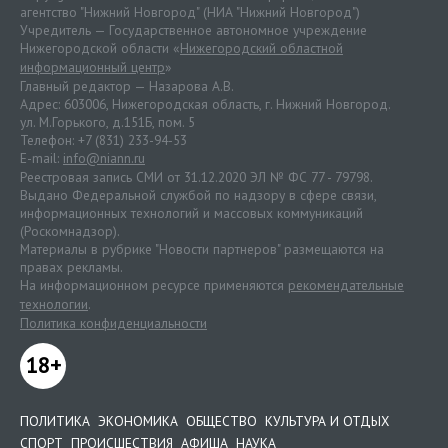
агентство "Нижний Новгород" (НИА "Нижний Новгород")
Учредитель — Государственное автономное учреждение
Нижегородской области «
Нижегородский областной
информационный центр
»
Главный редактор — Назарова А.В.
Адрес: 603006, Нижегородская область, г. Нижний Новгород.
ул. М.Горького, д.151Б, пом. 5
Телефон: +7 (831) 233-94-53
E-mail:
info@niann.ru
Реестровая запись СМИ от 31.12.2020 ЭЛ № ФС 77 - 79798.
Выдано Федеральной службой по надзору в сфере связи,
информационных технологий и массовых коммуникаций
(Роскомнадзор).
Материалы в рубрике "Новости партнеров" размещаются на
правах рекламы.
На информационном ресурсе применяются
рекомендательные
технологии
.
Политика конфиденциальности
18+
ПОЛИТИКА
ЭКОНОМИКА
ОБЩЕСТВО
КУЛЬТУРА И ОТДЫХ
СПОРТ
ПРОИСШЕСТВИЯ
АФИША
НАУКА