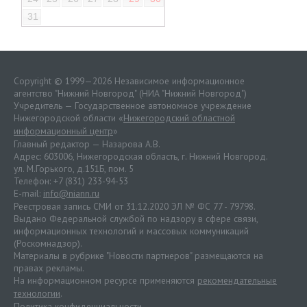
31
Copyright © 1999—2026 Независимое информационное
агентство "Нижний Новгород" (НИА "Нижний Новгород")
Учредитель — Государственное автономное учреждение
Нижегородской области «
Нижегородский областной
информационный центр
»
Главный редактор — Назарова А.В.
Адрес: 603006, Нижегородская область, г. Нижний Новгород.
ул. М.Горького, д.151Б, пом. 5
Телефон: +7 (831) 233-94-53
E-mail:
info@niann.ru
Реестровая запись СМИ от 31.12.2020 ЭЛ № ФС 77 - 79798.
Выдано Федеральной службой по надзору в сфере связи,
информационных технологий и массовых коммуникаций
(Роскомнадзор).
Материалы в рубрике "Новости партнеров" размещаются на
правах рекламы.
На информационном ресурсе применяются
рекомендательные
технологии
.
Политика конфиденциальности