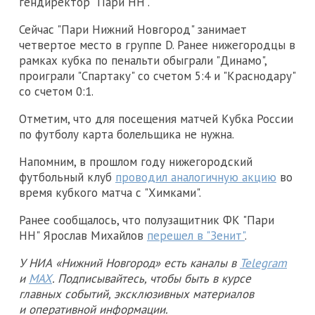
гендиректор "Пари НН".
Сейчас "Пари Нижний Новгород" занимает
четвертое место в группе D. Ранее нижегородцы в
рамках кубка по пенальти обыграли "Динамо",
проиграли "Спартаку" со счетом 5:4 и "Краснодару"
со счетом 0:1.
Отметим, что для посещения матчей Кубка России
по футболу карта болельщика не нужна.
Напомним, в прошлом году нижегородский
футбольный клуб
проводил аналогичную акцию
во
время кубкого матча с "Химками".
Ранее сообщалось, что полузащитник ФК "Пари
НН" Ярослав Михайлов
перешел в "Зенит"
.
У НИА «Нижний Новгород» есть каналы в
Telegram
и
MAX
. Подписывайтесь, чтобы быть в курсе
главных событий, эксклюзивных материалов
и оперативной информации.