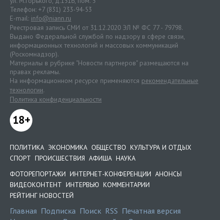
ул. М.Горького, д.151Б, пом. 5
Телефон: +7 (831) 233-94-53
E-mail:
info@niann.ru
Реестровая запись СМИ от 31.12.2020 ЭЛ № ФС 77 - 79798.
Выдано Федеральной службой по надзору в сфере связи,
информационных технологий и массовых коммуникаций
(Роскомнадзор).
Материалы в рубрике "Новости партнеров" размещаются на
правах рекламы.
На информационном ресурсе применяются
рекомендательные
технологии
.
Политика конфиденциальности
18+
ПОЛИТИКА
ЭКОНОМИКА
ОБЩЕСТВО
КУЛЬТУРА И ОТДЫХ
СПОРТ
ПРОИСШЕСТВИЯ
АФИША
НАУКА
ФОТОРЕПОРТАЖИ
ИНТЕРНЕТ-КОНФЕРЕНЦИИ
АНОНСЫ
ВИДЕОКОНТЕНТ
ИНТЕРВЬЮ
КОММЕНТАРИИ
РЕЙТИНГ НОВОСТЕЙ
Главная
Подписка
Поиск
RSS
Печатная версия