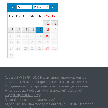
Пн
Вт
Ср
Чт
Пт
Сб
Вс
1
2
3
4
5
6
7
8
9
10
11
12
13
14
15
16
17
18
19
20
21
22
23
24
25
26
27
28
29
30
31
Copyright © 1999—2026 Независимое информационное
агентство "Нижний Новгород" (НИА "Нижний Новгород")
Учредитель — Государственное автономное учреждение
Нижегородской области «
Нижегородский областной
информационный центр
»
Главный редактор — Назарова А.В.
Адрес: 603006, Нижегородская область, г. Нижний Новгород.