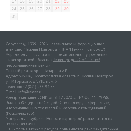
17
18
19
20
21
22
23
24
25
26
27
28
29
30
31
Copyright © 1999—2026 Независимое информационное
агентство "Нижний Новгород" (НИА "Нижний Новгород")
Учредитель — Государственное автономное учреждение
Нижегородской области «
Нижегородский областной
информационный центр
»
Главный редактор — Назарова А.В.
Адрес: 603006, Нижегородская область, г. Нижний Новгород.
ул. М.Горького, д.151Б, пом. 5
Телефон: +7 (831) 233-94-53
E-mail:
info@niann.ru
Реестровая запись СМИ от 31.12.2020 ЭЛ № ФС 77 - 79798.
Выдано Федеральной службой по надзору в сфере связи,
информационных технологий и массовых коммуникаций
(Роскомнадзор).
Материалы в рубрике "Новости партнеров" размещаются на
правах рекламы.
На информационном ресурсе применяются
рекомендательные