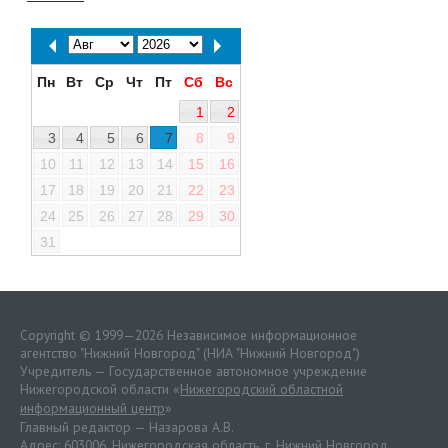
Пн
Вт
Ср
Чт
Пт
Сб
Вс
1
2
3
4
5
6
7
8
9
10
11
12
13
14
15
16
17
18
19
20
21
22
23
24
25
26
27
28
29
30
31
Copyright © 1999—2026 Независимое информационное
агентство "Нижний Новгород" (НИА "Нижний Новгород")
Учредитель — Государственное автономное учреждение
Нижегородской области «
Нижегородский областной
информационный центр
»
Главный редактор — Назарова А.В.
Адрес: 603006, Нижегородская область, г. Нижний Новгород.