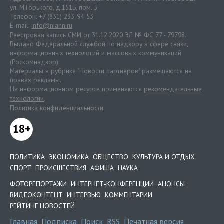
ул. М.Горького, д.151Б, пом. 5
Телефон: +7 (831) 233-94-53
E-mail:
info@niann.ru
Реестровая запись СМИ от 31.12.2020 ЭЛ № ФС 77 - 79798.
Выдано Федеральной службой по надзору в сфере связи,
информационных технологий и массовых коммуникаций
(Роскомнадзор).
Материалы в рубрике "Новости партнеров" размещаются на
правах рекламы.
На информационном ресурсе применяются
рекомендательные
технологии
.
Политика конфиденциальности
18+
ПОЛИТИКА
ЭКОНОМИКА
ОБЩЕСТВО
КУЛЬТУРА И ОТДЫХ
СПОРТ
ПРОИСШЕСТВИЯ
АФИША
НАУКА
ФОТОРЕПОРТАЖИ
ИНТЕРНЕТ-КОНФЕРЕНЦИИ
АНОНСЫ
ВИДЕОКОНТЕНТ
ИНТЕРВЬЮ
КОММЕНТАРИИ
РЕЙТИНГ НОВОСТЕЙ
Главная
Подписка
Поиск
RSS
Печатная версия