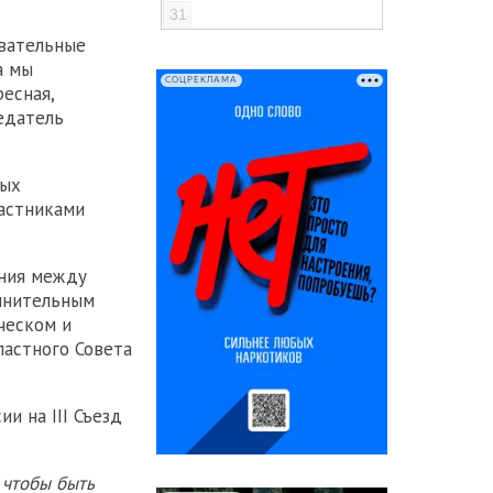
31
овательные
а мы
СОЦРЕКЛАМА
есная,
едатель
ных
частниками
ения между
лнительным
ческом и
ластного Совета
и на III Съезд
 чтобы быть