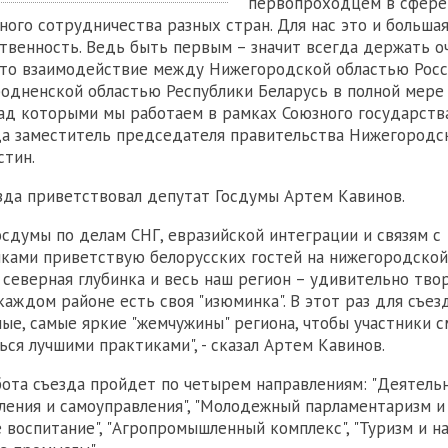
первопроходцем в сфере
ого сотрудничества разных стран. Для нас это и большая 
твенность. Ведь быть первым – значит всегда держать 
 что взаимодействие между Нижегородской областью Рос
одненской областью Республики Беларусь в полной мере
ад которыми мы работаем в рамках Союзного государства",
а заместитель председателя правительства Нижегородс
стин.
зда приветствовал депутат Госдумы Артем Кавинов.
осдумы по делам СНГ, евразийской интеграции и связям с
ками приветствую белорусских гостей на нижегородской 
северная глубинка и весь наш регион – удивительно тво
каждом районе есть своя "изюминка". В этот раз для съез
ые, самые яркие "жемчужины" региона, чтобы участники с
ься лучшими практиками", - сказал Артем Кавинов.
бота съезда пройдет по четырем направлениям: "Деятель
ления и самоуправления", "Молодежный парламентаризм и
 воспитание", "Агропромышленный комплекс", "Туризм и 