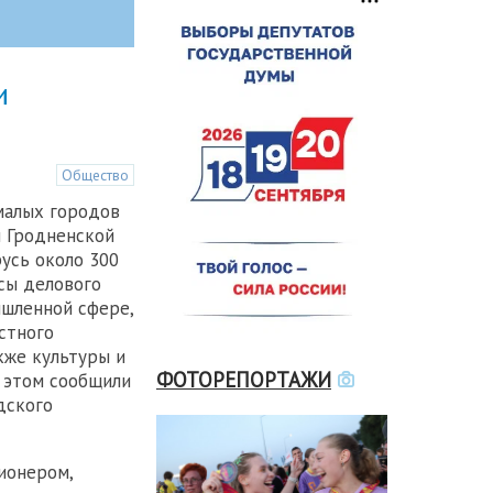
и
Общество
 малых городов
 Гродненской
усь около 300
сы делового
шленной сфере,
стного
акже культуры и
ФОТОРЕПОРТАЖИ
 этом сообщили
дского
ионером,