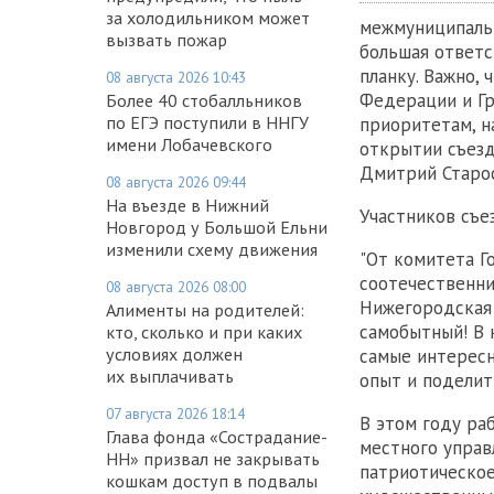
за холодильником может
межмуниципальн
вызвать пожар
большая ответс
планку. Важно,
08 августа 2026 10:43
Федерации и Гр
Более 40 стобалльников
по ЕГЭ поступили в ННГУ
приоритетам, н
имени Лобачевского
открытии съезд
Дмитрий Старо
08 августа 2026 09:44
На въезде в Нижний
Участников съе
Новгород у Большой Ельни
изменили схему движения
"От комитета Г
соотечественни
08 августа 2026 08:00
Нижегородская 
Алименты на родителей:
самобытный! В 
кто, сколько и при каких
условиях должен
самые интересн
их выплачивать
опыт и поделит
07 августа 2026 18:14
В этом году ра
Глава фонда «Сострадание-
местного управ
НН» призвал не закрывать
патриотическое
кошкам доступ в подвалы