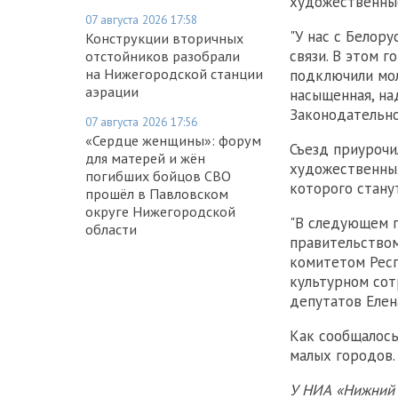
художественны
07 августа 2026 17:58
"У нас с Белор
Конструкции вторичных
связи. В этом 
отстойников разобрали
на Нижегородской станции
подключили мол
аэрации
насыщенная, на
Законодательно
07 августа 2026 17:56
«Сердце женщины»: форум
Съезд приуроч
для матерей и жён
художественных
погибших бойцов СВО
которого стану
прошёл в Павловском
округе Нижегородской
"В следующем г
области
правительство
комитетом Респ
культурном сот
депутатов Елен
Как сообщалось
малых городов.
У НИА «Нижний 