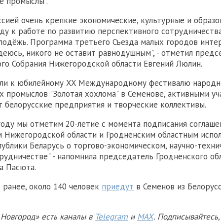
е промыслы".
уссией очень крепкие экономические, культурные и образ
году к работе по развитию перспективного сотрудничеств
одёжь. Программа третьего Съезда малых городов интер
деюсь, никого не оставит равнодушным", - отметил предс
го Собрания Нижегородской области Евгений Люлин.
или к юбилейному XX Международному фестивалю народ
 промыслов "Золотая хохлома" в Семенове, активными у
т белорусские предприятия и творческие коллективы.
оду мы отметим 20-летие с момента подписания соглаш
м Нижегородской области и Гродненским областным испо
ублики Беларусь о торгово-экономическом, научно-техни
рудничестве" - напомнила председатель Гродненского об
а Пасюта.
 ранее, около 140 человек
приедут
в Семенов из Белорусси
Новгород» есть каналы в
Telegram
и
MAX
. Подписывайтесь,