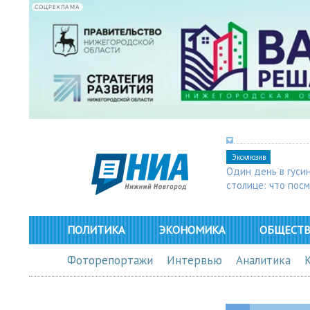
СОЦРЕКЛАМА
Эксклюзив
Один день в гуси
столице: что пос
в Арзамасе
ПОЛИТИКА
ЭКОНОМИКА
ОБЩЕСТ
Фоторепортажи
Интервью
Аналитика