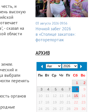
честь, и
очень высокую
сийской
 отвечает
03 августа 2026 09:56
 - сказал на
Ночной забег 2026
кой области
в «Столице закатов»:
фоторепортаж
АРХИВ
земле.
рческий и
да выбрали
Пн
Вт
Ср
Чт
Пт
Сб
Вс
могли перенять
1
2
3
4
5
6
7
8
9
ность органов
10
11
12
13
14
15
16
17
18
19
20
21
22
23
народные
24
25
26
27
28
29
30