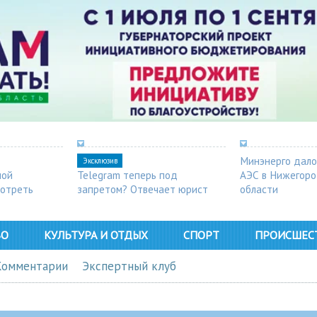
Минэнерго дало
Эксклюзив
ной
Telegram теперь под
АЭС в Нижегор
мотреть
запретом? Отвечает юрист
области
ВО
КУЛЬТУРА И ОТДЫХ
СПОРТ
ПРОИСШЕС
Комментарии
Экспертный клуб