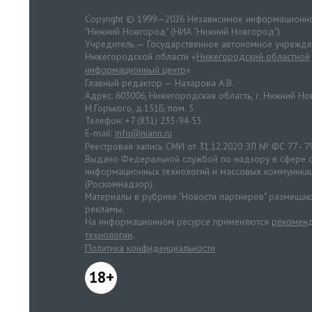
Copyright © 1999—2026 Независимое информационно
"Нижний Новгород" (НИА "Нижний Новгород")
Учредитель — Государственное автономное учрежд
Нижегородской области «
Нижегородский областной
информационный центр
»
Главный редактор — Назарова А.В.
Адрес: 603006, Нижегородская область, г. Нижний Нов
М.Горького, д.151Б, пом. 5
Телефон: +7 (831) 233-94-53
E-mail:
info@niann.ru
Реестровая запись СМИ от 31.12.2020 ЭЛ № ФС 77 - 7
Выдано Федеральной службой по надзору в сфере с
информационных технологий и массовых коммуника
(Роскомнадзор).
Материалы в рубрике "Новости партнеров" размещаю
рекламы.
На информационном ресурсе применяются
рекоменд
технологии
.
Политика конфиденциальности
18+