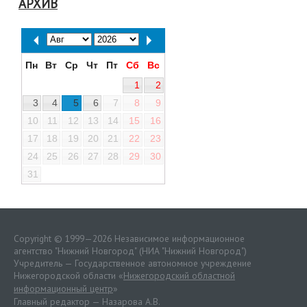
АРХИВ
Пн
Вт
Ср
Чт
Пт
Сб
Вс
1
2
3
4
5
6
7
8
9
10
11
12
13
14
15
16
17
18
19
20
21
22
23
24
25
26
27
28
29
30
31
Copyright © 1999—2026 Независимое информационное
агентство "Нижний Новгород" (НИА "Нижний Новгород")
Учредитель — Государственное автономное учреждение
Нижегородской области «
Нижегородский областной
информационный центр
»
Главный редактор — Назарова А.В.