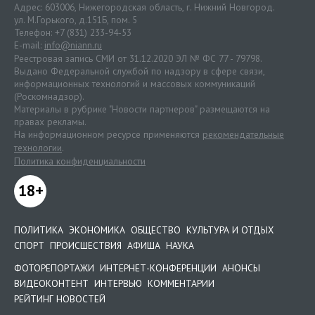
Адрес: 603006, Нижегородская область, г. Нижний Новгород.
ул. М.Горького, д.151Б, пом. 5
Телефон: +7 (831) 233-94-53
E-mail:
info@niann.ru
Реестровая запись СМИ от 31.12.2020 ЭЛ № ФС 77 - 79798.
Выдано Федеральной службой по надзору в сфере связи,
информационных технологий и массовых коммуникаций
(Роскомнадзор).
Материалы в рубрике "Новости партнеров" размещаются на
правах рекламы.
На информационном ресурсе применяются
рекомендательные
технологии
.
Политика конфиденциальности
18+
ПОЛИТИКА
ЭКОНОМИКА
ОБЩЕСТВО
КУЛЬТУРА И ОТДЫХ
СПОРТ
ПРОИСШЕСТВИЯ
АФИША
НАУКА
ФОТОРЕПОРТАЖИ
ИНТЕРНЕТ-КОНФЕРЕНЦИИ
АНОНСЫ
ВИДЕОКОНТЕНТ
ИНТЕРВЬЮ
КОММЕНТАРИИ
РЕЙТИНГ НОВОСТЕЙ