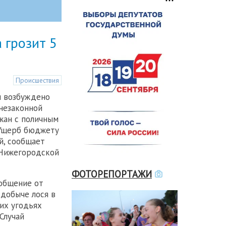
 грозит 5
Происшествия
и возбуждено
 незаконной
жан с поличным
 Ущерб бюджету
й, сообщает
 Нижегородской
ФОТОРЕПОРТАЖИ
общение от
 добыче лося в
их угодьях
Случай