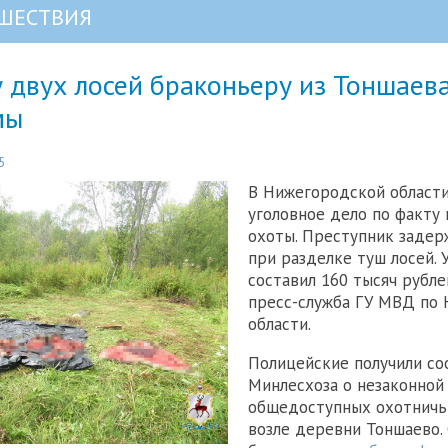
ШЕСТВИЯ
двух лосей браконьеру из Тоншаева
мы
5
В Нижегородской област
уголовное дело по факту
охоты. Преступник задер
при разделке туш лосей.
составил 160 тысяч рубле
пресс-служба ГУ МВД по
области.
Полицейские получили со
Минлесхоза о незаконной
общедоступных охотничь
возле деревни Тоншаево. 