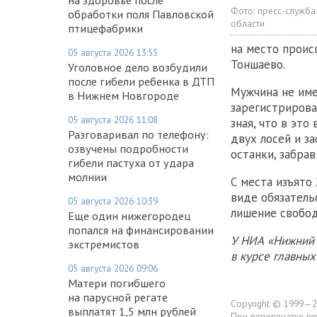
Фото:
пресс-служба
обработки поля Павловской
области
птицефабрики
на место проис
05 августа 2026 13:55
Тоншаево.
Уголовное дело возбудили
после гибели ребенка в ДТП
Мужчина не име
в Нижнем Новгороде
зарегистрирова
05 августа 2026 11:08
зная, что в эт
Разговаривал по телефону:
двух лосей и з
озвучены подробности
останки, забрав
гибели пастуха от удара
молнии
С места изъято
виде обязатель
05 августа 2026 10:39
лишение свобод
Еще один нижегородец
попался на финансировании
У НИА «Нижний 
экстремистов
в курсе главны
05 августа 2026 09:06
Матери погибшего
на парусной регате
Copyright © 1999—2
выплатят 1,5 млн рублей
При перепечатке ги