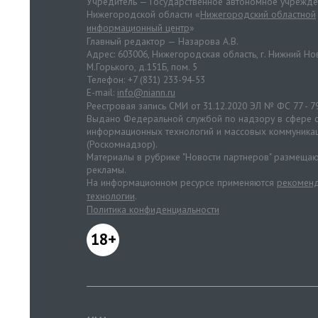
Учредитель — Государственное автономное учрежд
Нижегородской области «
Нижегородский областной
информационный центр
»
Главный редактор — Назарова А.В.
Адрес: 603006, Нижегородская область, г. Нижний Нов
М.Горького, д.151Б, пом. 5
Телефон: +7 (831) 233-94-53
E-mail:
info@niann.ru
Реестровая запись СМИ от 31.12.2020 ЭЛ № ФС 77 - 7
Выдано Федеральной службой по надзору в сфере с
информационных технологий и массовых коммуника
(Роскомнадзор).
Материалы в рубрике "Новости партнеров" размещаю
рекламы.
На информационном ресурсе применяются
рекоменд
технологии
.
Политика конфиденциальности
18+