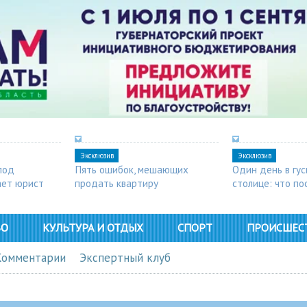
Эксклюзив
Эксклюзив
под
Пять ошибок, мешающих
Один день в гу
ает юрист
продать квартиру
столице: что п
в Арзамасе
ВО
КУЛЬТУРА И ОТДЫХ
СПОРТ
ПРОИСШЕС
Комментарии
Экспертный клуб