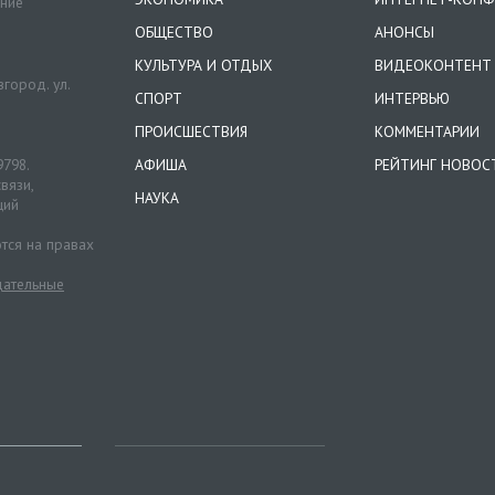
ение
ОБЩЕСТВО
АНОНСЫ
КУЛЬТУРА И ОТДЫХ
ВИДЕОКОНТЕНТ
город. ул.
СПОРТ
ИНТЕРВЬЮ
ПРОИСШЕСТВИЯ
КОММЕНТАРИИ
9798.
АФИША
РЕЙТИНГ НОВОС
вязи,
НАУКА
ций
тся на правах
ательные