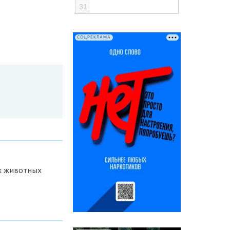
31
СОЦРЕКЛАМА
х животных