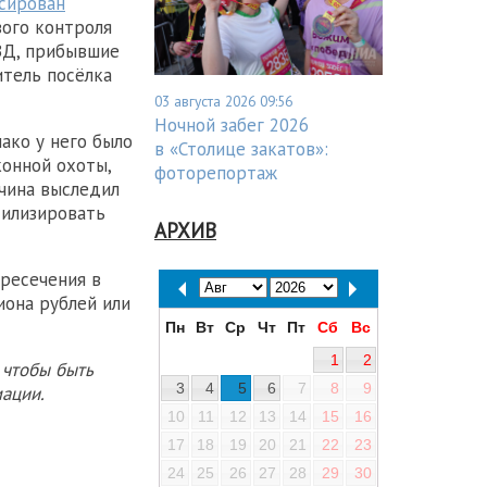
сирован
вого контроля
ВД, прибывшие
итель посёлка
03 августа 2026 09:56
Ночной забег 2026
ако у него было
в «Столице закатов»:
конной охоты,
фоторепортаж
жчина выследил
тилизировать
АРХИВ
пресечения в
иона рублей или
Пн
Вт
Ср
Чт
Пт
Сб
Вс
1
2
 чтобы быть
3
4
5
6
7
8
9
ации.
10
11
12
13
14
15
16
17
18
19
20
21
22
23
24
25
26
27
28
29
30