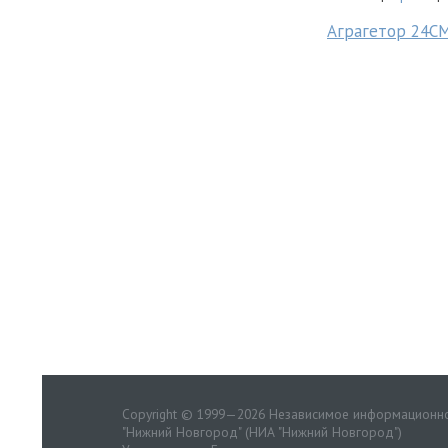
Аграгетор 24С
Copyright © 1999—2026 Независимое информационно
"Нижний Новгород" (НИА "Нижний Новгород")