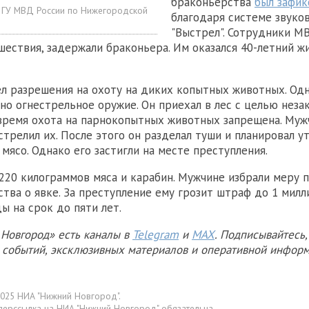
браконьерства
был зафик
 ГУ МВД России по Нижегородской
благодаря системе звуко
"Выстрел". Сотрудники М
шествия, задержали браконьера. Им оказался 40-летний ж
л разрешения на охоту на диких копытных животных. Одн
но огнестрельное оружие. Он приехал в лес с целью неза
о время охота на парнокопытных животных запрещена. Му
астрелил их. После этого он разделал туши и планировал у
 мясо. Однако его застигли на месте преступления.
 220 килограммов мяса и карабин. Мужчине избрали меру 
ства о явке. За преступление ему грозит штраф до 1 милл
ы на срок до пяти лет.
Новгород» есть каналы в
Telegram
и
MAX
. Подписывайтесь,
х событий, эксклюзивных материалов и оперативной информ
025 НИА "Нижний Новгород".
перссылка на НИА "Нижний Новгород" обязательна.