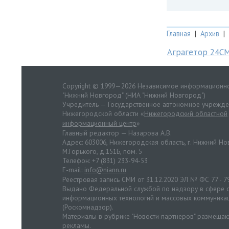
Главная
|
Архив
|
Аграгетор 24С
Copyright © 1999—2026 Независимое информационно
"Нижний Новгород" (НИА "Нижний Новгород")
Учредитель — Государственное автономное учрежд
Нижегородской области «
Нижегородский областной
информационный центр
»
Главный редактор — Назарова А.В.
Адрес: 603006, Нижегородская область, г. Нижний Нов
М.Горького, д.151Б, пом. 5
Телефон: +7 (831) 233-94-53
E-mail:
info@niann.ru
Реестровая запись СМИ от 31.12.2020 ЭЛ № ФС 77 - 7
Выдано Федеральной службой по надзору в сфере с
информационных технологий и массовых коммуника
(Роскомнадзор).
Материалы в рубрике "Новости партнеров" размещаю
рекламы.