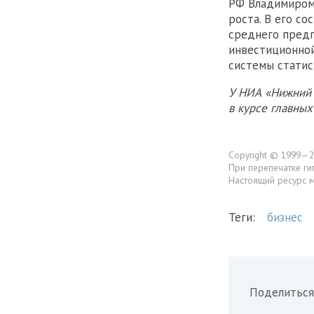
РФ Владимиром
роста. В его с
среднего предп
инвестиционной
системы статис
У НИА «Нижний 
в курсе главны
Copyright © 1999—2
При перепечатке ги
Настоящий ресурс 
Теги:
бизнес
Поделиться