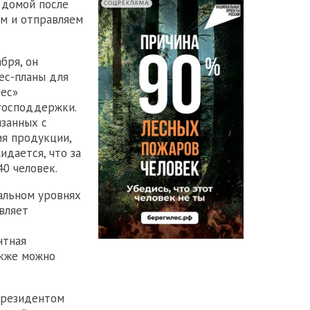
 домой после
СОЦРЕКЛАМА
ем и отправляем
бря, он
ес-планы для
нес»
господдержки.
язанных с
ия продукции,
идается, что за
0 человек.
альном уровнях
вляет
нтная
акже можно
президентом