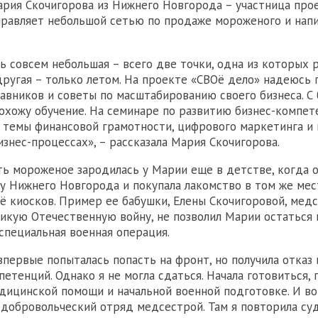
рия Скочигорова из Нижнего Новгорода – участница про
правляет небольшой сетью по продаже мороженого и нап
ть совсем небольшая – всего две точки, одна из которых 
 другая – только летом. На проекте «СВОё дело» надеюсь 
авников и советы по масштабированию своего бизнеса. С
охожу обучение. На семинаре по развитию бизнес-компет
 темы финансовой грамотности, цифрового маркетинга и
изнес-процессах», – рассказала Мария Скочигорова.
ь мороженое зародилась у Марии еще в детстве, когда о
ру Нижнего Новгорода и покупала лакомство в том же мест
её киосков. Пример ее бабушки, Елены Скочигоровой, мед
кую Отечественную войну, не позволил Марии остаться 
 специальная военная операция.
впервые попыталась попасть на фронт, но получила отказ 
петенций. Однако я не могла сдаться. Начала готовиться,
дицинской помощи и начальной военной подготовке. И во
 добровольческий отряд медсестрой. Там я повторила су