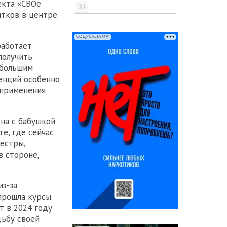
екта «СВОё
31
итков в центре
СОЦРЕКЛАМА
работает
получить
 большим
енций особенно
 применения
на с бабушкой
е, где сейчас
сестры,
в стороне,
из-за
 прошла курсы
т в 2024 году
дьбу своей