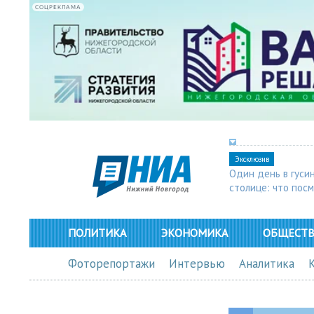
СОЦРЕКЛАМА
Эксклюзив
Один день в гуси
столице: что пос
в Арзамасе
ПОЛИТИКА
ЭКОНОМИКА
ОБЩЕСТ
Фоторепортажи
Интервью
Аналитика