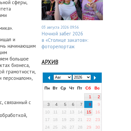
ьной сферы,
итета
ами
03 августа 2026 09:56
мика».
Ночной забег 2026
щищал и
в «Столице закатов»:
мочь начинающим
фоторепортаж
щим
ляем большое
АРХИВ
ктах бизнеса,
ой грамотности,
 персоналом»,
Пн
Вт
Ср
Чт
Пт
Сб
Вс
1
2
, связанный с
3
4
5
6
7
8
9
10
11
12
13
14
15
16
обработкой,
17
18
19
20
21
22
23
24
25
26
27
28
29
30