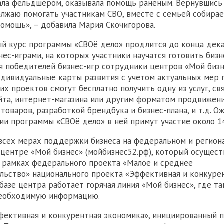
ала фельдшером, оказывала помощь раненым. Вернувшись
олжаю помогать участникам СВО, вместе с семьей собира
омощь», – добавила Мария Скочигорова.
й курс программы «СВОё дело» продлится до конца дека
нес-играми, на которых участники научатся готовить бизн
ля победителей бизнес-игр сотрудники центров «Мой биз
дивидуальные карты развития с учетом актуальных мер 
их проектов смогут бесплатно получить одну из услуг, св
йта, интернет-магазина или другим форматом продвижен
оваров, разработкой брендбука и бизнес-плана, и т.д. Ож
ии программы «СВОё дело» в ней примут участие около 14
всех мерах поддержки бизнеса на федеральном и регион
 центре «Мой бизнес» (мойбизнес52.рф), который осущест
 рамках федерального проекта «Малое и среднее
льство» националь
ного проекта «Эффективная и конкуре
 базе центра работает горячая линия «Мой бизнес», где т
необходимую информацию.
фективная и конкурентная экономика», инициированный 