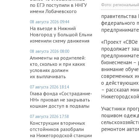
Фото:
региональный
по ЕГЭ поступили в ННГУ
имени Лобачевского
правительства 
08 августа 2026 09:44
федерального п
На въезде в Нижний
предпринимател
Новгород у Большой Ельни
изменили схему движения
«Проект «СВОё 
продолжает защ
08 августа 2026 08:00
предпринимате
Алименты на родителей:
бизнесменам – 
кто, сколько и при каких
внимание обуче
условиях должен
современных ин
их выплачивать
о действующих
07 августа 2026 18:14
– рассказал ми
Глава фонда «Сострадание-
Нижегородской
НН» призвал не закрывать
кошкам доступ в подвалы
Участники прог
пошивом одежды
07 августа 2026 17:58
сельскохозяйст
Конструкции вторичных
ремонтом автом
отстойников разобрали
на Нижегородской станции