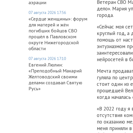
Ветеран СВО Ма
аэрации
дело». Мария у
07 августа 2026 17:56
города.
«Сердце женщины»: форум
для матерей и жён
«Сейчас моя се
погибших бойцов СВО
круглый год, а
прошёл в Павловском
помощь от наст
округе Нижегородской
энтузиазмом пр
области
заинтересовали
07 августа 2026 17:10
нейросетей в б
Евгений Люлин:
Мечта продават
«Преподобный Макарий
Желтоводский своими
гуляла по цент
делами создавал Святую
стоит один из 
Русь»
прошедшей Вели
когда началась
«В 2022 году я 
отсутствия ком
по оказанию ме
меня приняли в