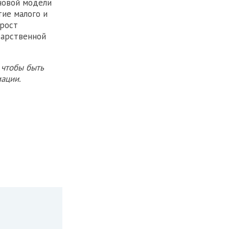
новой модели
тие малого и
 рост
дарственной
 чтобы быть
ации.