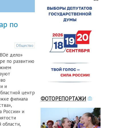
ар по
Общество
СВОё дело»
аре по развитию
ижнем
изуют
тво
и и
областной центр
ФОТОРЕПОРТАЖИ
ржке филиала
тва»,
а России» и
нятости
 области,