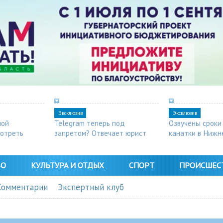
Эксклюзив
Эксклюзив
ной
Telegram теперь под
Озвучены сроки
мотреть
запретом? Отвечает юрист
канатки в Нижн
ВО
КУЛЬТУРА И ОТДЫХ
СПОРТ
ПРОИСШЕС
Комментарии
Экспертный клуб