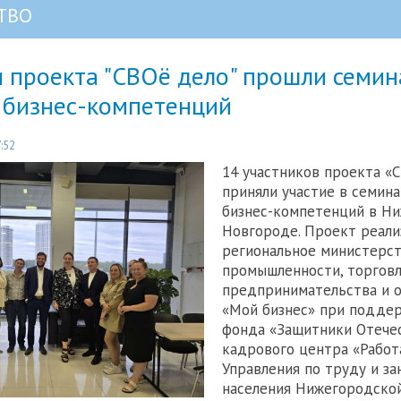
ТВО
 проекта "СВОё дело" прошли семин
 бизнес-компетенций
:52
14 участников проекта «
приняли участие в семин
бизнес-компетенций в Н
Новгороде. Проект реал
региональное министерс
промышленности, торговл
предпринимательства и 
«Мой бизнес» при подде
фонда «Защитники Отечес
кадрового центра «Работ
Управления по труду и за
населения Нижегородской