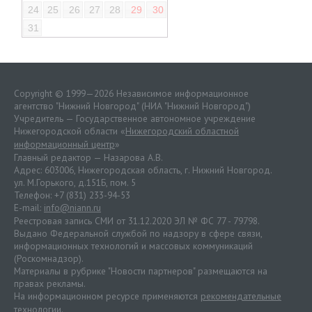
24
25
26
27
28
29
30
31
Copyright © 1999—2026 Независимое информационное
агентство "Нижний Новгород" (НИА "Нижний Новгород")
Учредитель — Государственное автономное учреждение
Нижегородской области «
Нижегородский областной
информационный центр
»
Главный редактор — Назарова А.В.
Адрес: 603006, Нижегородская область, г. Нижний Новгород.
ул. М.Горького, д.151Б, пом. 5
Телефон: +7 (831) 233-94-53
E-mail:
info@niann.ru
Реестровая запись СМИ от 31.12.2020 ЭЛ № ФС 77 - 79798.
Выдано Федеральной службой по надзору в сфере связи,
информационных технологий и массовых коммуникаций
(Роскомнадзор).
Материалы в рубрике "Новости партнеров" размещаются на
правах рекламы.
На информационном ресурсе применяются
рекомендательные
технологии
.