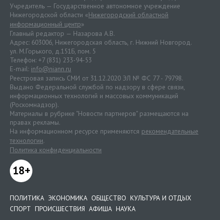
Учредитель — Государственное автономное учреждение
Нижегородской области «
Нижегородский областной
информационный центр
»
Главный редактор — Назарова А.В.
Адрес: 603006, Нижегородская область, г. Нижний Новгород.
ул. М.Горького, д.151Б, пом. 5
Телефон: +7 (831) 233-94-53
E-mail:
info@niann.ru
Реестровая запись СМИ от 31.12.2020 ЭЛ № ФС 77 - 79798.
Выдано Федеральной службой по надзору в сфере связи,
информационных технологий и массовых коммуникаций
(Роскомнадзор).
Материалы в рубрике "Новости партнеров" размещаются на
правах рекламы.
На информационном ресурсе применяются
рекомендательные
технологии
.
Политика конфиденциальности
18+
ПОЛИТИКА
ЭКОНОМИКА
ОБЩЕСТВО
КУЛЬТУРА И ОТДЫХ
СПОРТ
ПРОИСШЕСТВИЯ
АФИША
НАУКА