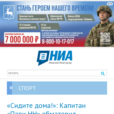
СПОРТ
«Сидите дома!»: Капитан
«Пари НН» обматерил