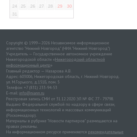
24
25
26
27
28
29
30
31
Copyright © 1999—2026 Независимое информационное
агентство "Нижний Новгород" (НИА "Нижний Новгород")
Учредитель — Государственное автономное учреждение
Нижегородской области «
Нижегородский областной
информационный центр
»
Главный редактор — Назарова А.В.
Адрес: 603006, Нижегородская область, г. Нижний Новгород.
ул. М.Горького, д.151Б, пом. 5
Телефон: +7 (831) 233-94-53
E-mail:
info@niann.ru
Реестровая запись СМИ от 31.12.2020 ЭЛ № ФС 77 - 79798.
Выдано Федеральной службой по надзору в сфере связи,
информационных технологий и массовых коммуникаций
(Роскомнадзор).
Материалы в рубрике "Новости партнеров" размещаются на
правах рекламы.
На информационном ресурсе применяются
рекомендательные