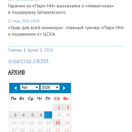
Гаранин из «Пари НН» высказался о «плакатиках»
в поддержку Шпилевского
12 мая 2026 10:58
«Удар для всей команды»: главный тренер «Пари НН»
о поражении от ЦСКА
Главная
|
Архив
|
2026
Аграгетор 24СМИ
АРХИВ
Пн
Вт
Ср
Чт
Пт
Сб
Вс
1
2
3
4
5
6
7
8
9
10
11
12
13
14
15
16
17
18
19
20
21
22
23