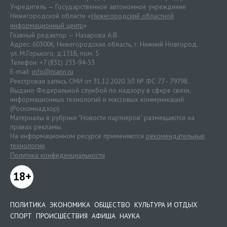
Учредитель — Государственное автономное учреждение
Нижегородской области «
Нижегородский областной
информационный центр
»
Главный редактор — Назарова А.В.
Адрес: 603006, Нижегородская область, г. Нижний Новгород.
ул. М.Горького, д.151Б, пом. 5
Телефон: +7 (831) 233-94-53
E-mail:
info@niann.ru
Реестровая запись СМИ от 31.12.2020 ЭЛ № ФС 77 - 79798.
Выдано Федеральной службой по надзору в сфере связи,
информационных технологий и массовых коммуникаций
(Роскомнадзор).
Материалы в рубрике "Новости партнеров" размещаются на
правах рекламы.
На информационном ресурсе применяются
рекомендательные
технологии
.
Политика конфиденциальности
18+
ПОЛИТИКА
ЭКОНОМИКА
ОБЩЕСТВО
КУЛЬТУРА И ОТДЫХ
СПОРТ
ПРОИСШЕСТВИЯ
АФИША
НАУКА