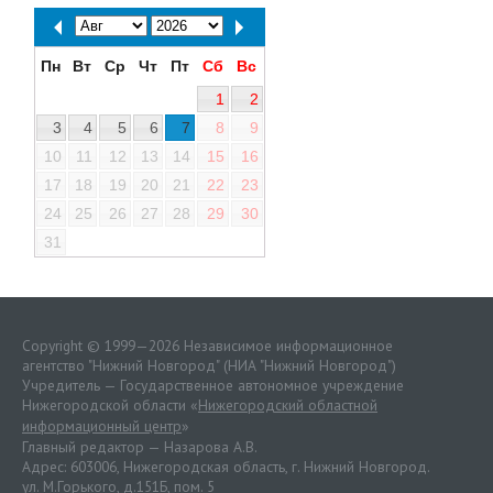
Пн
Вт
Ср
Чт
Пт
Сб
Вс
1
2
3
4
5
6
7
8
9
10
11
12
13
14
15
16
17
18
19
20
21
22
23
24
25
26
27
28
29
30
31
Copyright © 1999—2026 Независимое информационное
агентство "Нижний Новгород" (НИА "Нижний Новгород")
Учредитель — Государственное автономное учреждение
Нижегородской области «
Нижегородский областной
информационный центр
»
Главный редактор — Назарова А.В.
Адрес: 603006, Нижегородская область, г. Нижний Новгород.
ул. М.Горького, д.151Б, пом. 5