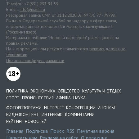
Телефон: +7 (831) 233-94-53
E-mail:
info@niann.ru
Реестровая запись СМИ от 31.12.2020 ЭЛ № ФС 77 - 79798.
Выдано Федеральной службой по надзору в сфере связи,
информационных технологий и массовых коммуникаций
(Роскомнадзор).
Материалы в рубрике "Новости партнеров" размещаются на
правах рекламы.
На информационном ресурсе применяются
рекомендательные
технологии
.
Политика конфиденциальности
18+
ПОЛИТИКА
ЭКОНОМИКА
ОБЩЕСТВО
КУЛЬТУРА И ОТДЫХ
СПОРТ
ПРОИСШЕСТВИЯ
АФИША
НАУКА
ФОТОРЕПОРТАЖИ
ИНТЕРНЕТ-КОНФЕРЕНЦИИ
АНОНСЫ
ВИДЕОКОНТЕНТ
ИНТЕРВЬЮ
КОММЕНТАРИИ
РЕЙТИНГ НОВОСТЕЙ
Главная
Подписка
Поиск
RSS
Печатная версия
Написать нам
Реклама на сайте
О редакции