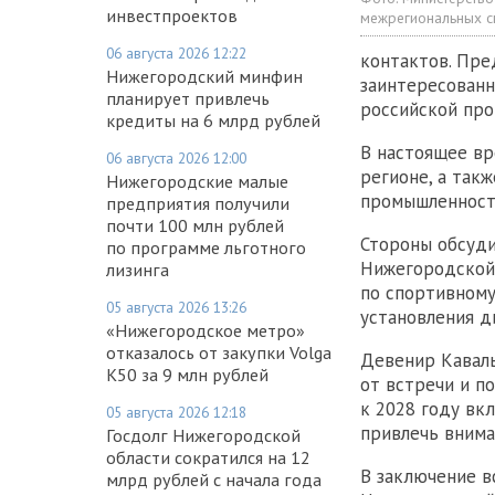
инвестпроектов
межрегиональных с
06 августа 2026 12:22
контактов. Пре
Нижегородский минфин
заинтересованн
планирует привлечь
российской про
кредиты на 6 млрд рублей
В настоящее вр
06 августа 2026 12:00
регионе, а так
Нижегородские малые
промышленност
предприятия получили
почти 100 млн рублей
Стороны обсуди
по программе льготного
Нижегородской 
лизинга
по спортивному
05 августа 2026 13:26
установления д
«Нижегородское метро»
отказалось от закупки Volga
Девенир Каваль
K50 за 9 млн рублей
от встречи и п
к 2028 году вк
05 августа 2026 12:18
привлечь внима
Госдолг Нижегородской
области сократился на 12
В заключение 
млрд рублей с начала года