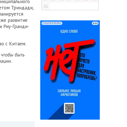
униципального
31
тетом Триндади,
ланируется
кже развитие
СОЦРЕКЛАМА
и Риу-Гранди-
о с Китаем.
 чтобы быть
ации.