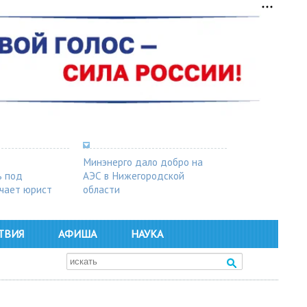
Минэнерго дало добро на
ь под
АЭС в Нижегородской
чает юрист
области
ТВИЯ
АФИША
НАУКА