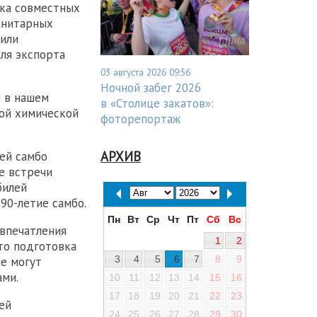
тка совместных
анитарных
тили
ля экспорта
03 августа 2026 09:56
Ночной забег 2026
 в нашем
в «Столице закатов»:
кой химической
фоторепортаж
АРХИВ
ей самбо
е встречи
билей
90-летие самбо.
Пн
Вт
Ср
Чт
Пт
Сб
Вс
 впечатления
1
2
то подготовка
3
4
5
6
7
8
9
е могут
ами.
10
11
12
13
14
15
16
17
18
19
20
21
22
23
ей
24
25
26
27
28
29
30