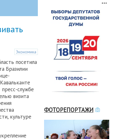
вивать
Экономика
ласть посетила
та Бразилии
ице-
Кавальканте
в пресс-службе
целью визита
рения
ФОТОРЕПОРТАЖИ
чества
сти, культуре
укрепление