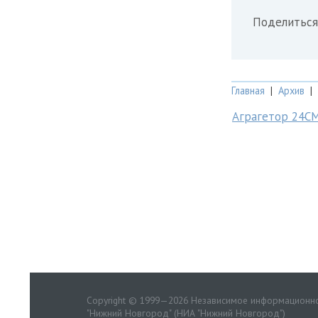
Поделиться
Главная
|
Архив
|
Аграгетор 24С
Copyright © 1999—2026 Независимое информационно
"Нижний Новгород" (НИА "Нижний Новгород")