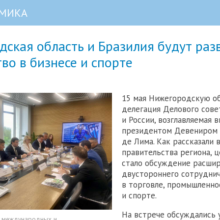
МИКА
ская область и Бразилия будут раз
во в бизнесе и спорте
15 мая Нижегородскую об
делегация Делового сове
и России, возглавляемая в
президентом Девениром 
де Лима. Как рассказали 
правительства региона, 
стало обсуждение расши
двустороннего сотрудни
в торговле, промышленно
и спорте.
На встрече обсуждались 
о международных и