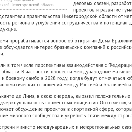
деловых связей, разрабо
вязей Нижегородской области
проектов и развитие гум
дставители правительства Нижегородской области отме
ость региона в углублении сотрудничества и потенциал д
дукции.
емя прорабатывается вопрос об открытии Дома Бразилии
же обсуждается интерес бразильских компаний к российс
и.
ли в том числе перспективы взаимодействия с Федераци
области. В частности, провести международные матчевы
 и боевому самбо в 2028 году, когда будут отмечаться ю
ипломатических отношений между Россией и Бразилией и 
канте де Лима, в свою очередь, выразил положительные
одчеркнул важность совместных инициатив. Он отметил, ч
лючает обсуждение проектов в спортивной сфере, которы
ние мирового сообщества и укрепить связи между стран
встречи министр международных и межрегиональных связ