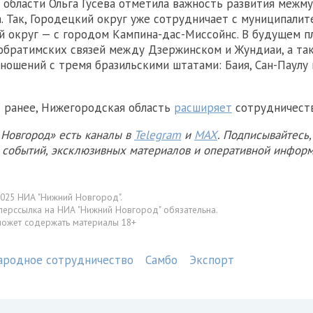
области Ольга Гусева отметила важность развития межм
. Так, Городецкий округ уже сотрудничает с муниципали
й округ — с городом Кампина-дас-Миссойнс. В будущем п
обратимских связей между Дзержинском и Жундиаи, а та
ношений с тремя бразильскими штатами: Баия, Сан-Паулу 
 ранее, Нижегородская область
расширяет
сотрудничеств
Новгород» есть каналы в
Telegram
и
MAX
. Подписывайтесь,
х событий, эксклюзивных материалов и оперативной информ
025 НИА "Нижний Новгород".
перссылка на НИА "Нижний Новгород" обязательна.
может содержать материалы 18+
родное сотрудничество
Самбо
Экспорт