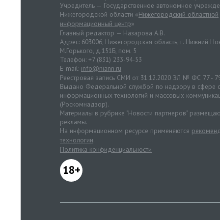
Учредитель — Государственное автономное учрежд
Нижегородской области «
Нижегородский областной
информационный центр
»
Главный редактор — Назарова А.В.
Адрес: 603006, Нижегородская область, г. Нижний Нов
М.Горького, д.151Б, пом. 5
Телефон: +7 (831) 233-94-53
E-mail:
info@niann.ru
Реестровая запись СМИ от 31.12.2020 ЭЛ № ФС 77 - 7
Выдано Федеральной службой по надзору в сфере с
информационных технологий и массовых коммуника
(Роскомнадзор).
Материалы в рубрике "Новости партнеров" размещаю
рекламы.
На информационном ресурсе применяются
рекоменд
технологии
.
Политика конфиденциальности
18+