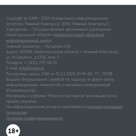
Copyright © 1999—2026 Независимое информационное
агентство "Нижний Новгород" (НИА "Нижний Новгород")
Учредитель — Государственное автономное учреждение
Нижегородской области «
Нижегородский областной
информационный центр
»
Главный редактор — Назарова А.В.
Адрес: 603006, Нижегородская область, г. Нижний Новгород.
ул. М.Горького, д.151Б, пом. 5
Телефон: +7 (831) 233-94-53
E-mail:
info@niann.ru
Реестровая запись СМИ от 31.12.2020 ЭЛ № ФС 77 - 79798.
Выдано Федеральной службой по надзору в сфере связи,
информационных технологий и массовых коммуникаций
(Роскомнадзор).
Материалы в рубрике "Новости партнеров" размещаются на
правах рекламы.
На информационном ресурсе применяются
рекомендательные
технологии
.
Политика конфиденциальности
18+