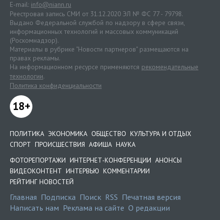
E-mail:
info@niann.ru
Реестровая запись СМИ от 31.12.2020 ЭЛ № ФС 77 - 79798.
Выдано Федеральной службой по надзору в сфере связи,
информационных технологий и массовых коммуникаций
(Роскомнадзор).
Материалы в рубрике "Новости партнеров" размещаются на
правах рекламы.
На информационном ресурсе применяются
рекомендательные
технологии
.
Политика конфиденциальности
18+
ПОЛИТИКА
ЭКОНОМИКА
ОБЩЕСТВО
КУЛЬТУРА И ОТДЫХ
СПОРТ
ПРОИСШЕСТВИЯ
АФИША
НАУКА
ФОТОРЕПОРТАЖИ
ИНТЕРНЕТ-КОНФЕРЕНЦИИ
АНОНСЫ
ВИДЕОКОНТЕНТ
ИНТЕРВЬЮ
КОММЕНТАРИИ
РЕЙТИНГ НОВОСТЕЙ
Главная
Подписка
Поиск
RSS
Печатная версия
Написать нам
Реклама на сайте
О редакции