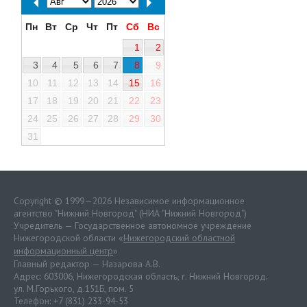
Пн
Вт
Ср
Чт
Пт
Сб
Вс
1
2
3
4
5
6
7
8
9
10
11
12
13
14
15
16
17
18
19
20
21
22
23
24
25
26
27
28
29
30
31
Copyright © 1999—2026 Независимое информационное
агентство "Нижний Новгород" (НИА "Нижний Новгород")
Учредитель — Государственное автономное учреждение
Нижегородской области «
Нижегородский областной
информационный центр
»
Главный редактор — Назарова А.В.
Адрес: 603006, Нижегородская область, г. Нижний Новгород.
ул. М.Горького, д.151Б, пом. 5
Телефон: +7 (831) 233-94-53