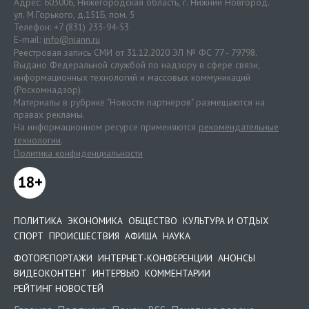
Адрес: 603006, Нижегородская область, г. Нижний Новгород.
ул. М.Горького, д.151Б, пом. 5
Телефон: +7 (831) 233-94-53
E-mail:
info@niann.ru
Реестровая запись СМИ от 31.12.2020 ЭЛ № ФС 77 - 79798.
Выдано Федеральной службой по надзору в сфере связи,
информационных технологий и массовых коммуникаций
(Роскомнадзор).
Материалы в рубрике "Новости партнеров" размещаются на
правах рекламы.
На информационном ресурсе применяются
рекомендательные
технологии
.
Политика конфиденциальности
18+
ПОЛИТИКА
ЭКОНОМИКА
ОБЩЕСТВО
КУЛЬТУРА И ОТДЫХ
СПОРТ
ПРОИСШЕСТВИЯ
АФИША
НАУКА
ФОТОРЕПОРТАЖИ
ИНТЕРНЕТ-КОНФЕРЕНЦИИ
АНОНСЫ
ВИДЕОКОНТЕНТ
ИНТЕРВЬЮ
КОММЕНТАРИИ
РЕЙТИНГ НОВОСТЕЙ