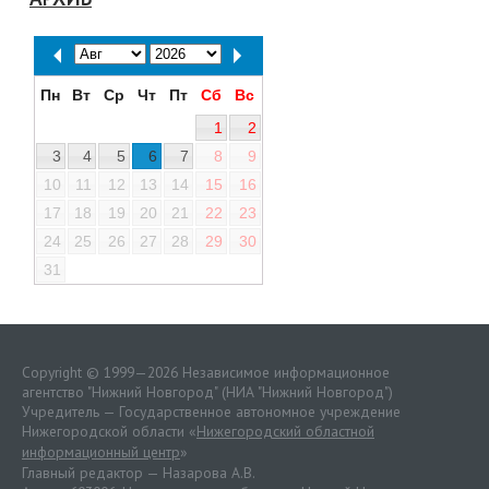
Пн
Вт
Ср
Чт
Пт
Сб
Вс
1
2
3
4
5
6
7
8
9
10
11
12
13
14
15
16
17
18
19
20
21
22
23
24
25
26
27
28
29
30
31
Copyright © 1999—2026 Независимое информационное
агентство "Нижний Новгород" (НИА "Нижний Новгород")
Учредитель — Государственное автономное учреждение
Нижегородской области «
Нижегородский областной
информационный центр
»
Главный редактор — Назарова А.В.