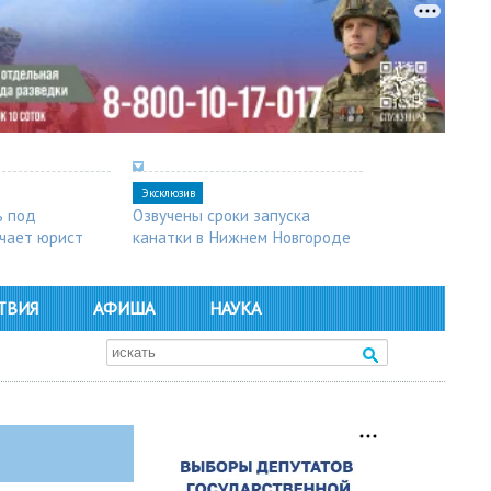
Эксклюзив
ь под
Озвучены сроки запуска
чает юрист
канатки в Нижнем Новгороде
ТВИЯ
АФИША
НАУКА