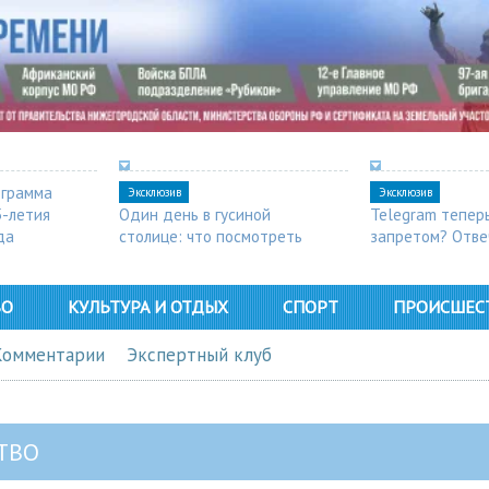
ограмма
Эксклюзив
Эксклюзив
5-летия
Один день в гусиной
Telegram тепер
да
столице: что посмотреть
запретом? Отве
в Арзамасе
ВО
КУЛЬТУРА И ОТДЫХ
СПОРТ
ПРОИСШЕС
Комментарии
Экспертный клуб
ТВО