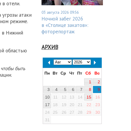
 в отели.
03 августа 2026 09:56
а угрозы атаки
Ночной забег 2026
тном режиме.
в «Столице закатов»:
фоторепортаж
ь в Нижний
АРХИВ
ой областью
 чтобы быть
Пн
Вт
Ср
Чт
Пт
Сб
Вс
ации.
1
2
3
4
5
6
7
8
9
10
11
12
13
14
15
16
17
18
19
20
21
22
23
24
25
26
27
28
29
30
31