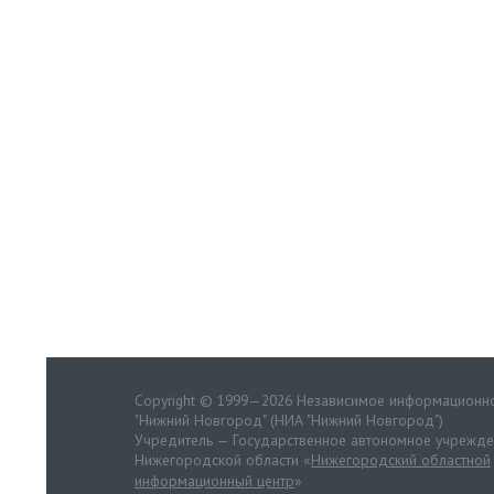
Copyright © 1999—2026 Независимое информационно
"Нижний Новгород" (НИА "Нижний Новгород")
Учредитель — Государственное автономное учрежд
Нижегородской области «
Нижегородский областной
информационный центр
»