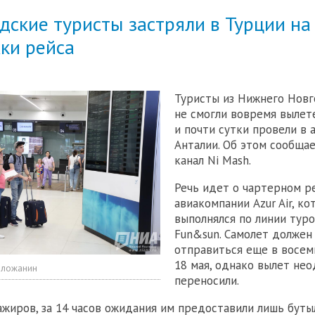
ские туристы застряли в Турции на 
ки рейса
Туристы из Нижнего Нов
не смогли вовремя вылет
и почти сутки провели в 
Анталии. Об этом сообщае
канал Ni Mash.
Речь идет о чартерном р
авиакомпании Azur Air, к
выполнялся по линии тур
Fun&sun. Самолет должен
отправиться еще в восем
18 мая, однако вылет не
оложанин
переносили.
ажиров, за 14 часов ожидания им предоставили лишь бут