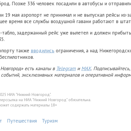
брод. Позже 336 человек посадили в автобусы и отправили
очи 19 мая аэропорт не принимал и не выпускал рейсы из-з
щее время все службы воздушной гавани работают в шта
н-табло, задержанный рейс уже вылетел и должен прибыт
5.
ропорту также
вводились
ограничения, а над Нижегородск
беспилотников.
Новгород» есть каналы в
Telegram
и
MAX
. Подписывайтесь,
х событий, эксклюзивных материалов и оперативной информ
025 НИА "Нижний Новгород".
перссылка на НИА "Нижний Новгород" обязательна.
может содержать материалы 18+
т
Путешествия
Туризм