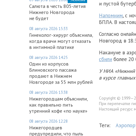
и пустой бутер
Салюта в честь 805-летия
Нижнего Новгорода
Напомним
, с н
не будет
БПЛА. В настоя
08 августа 2026 15:33
Согласно онлай
Гинеколог-хирург объяснила,
Новгород в 18:3
когда врачи могут отказать
в интимной платике
Накануне в аэ
08 августа 2026 14:25
сбили
более 20 
Один из корпусов
Блиновского пассажа
У НИА «Нижний 
продают в Нижнем
в курсе главны
Новгороде за 55 млн рублей
08 августа 2026 13:38
Copyright © 1999—2
Нижегородцам объяснили,
При перепечатке ги
как правильно пить
Настоящий ресурс 
утренний кофе «по науке»
08 августа 2026 12:28
Теги:
Аэропор
Нижегородцев
предупредили, что пыль