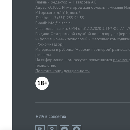
Главный редактор — Назарова А.В.
Адрес: 603006, Нижегородская область, г. Нижний Нов
М.Горького, д.151Б, пом. 5
Телефон: +7 (831) 233-94-53
E-mail:
info@niann.ru
Реестровая запись СМИ от 31.12.2020 ЭЛ № ФС 77 - 7
Выдано Федеральной службой по надзору в сфере с
информационных технологий и массовых коммуника
(Роскомнадзор).
Материалы в рубрике "Новости партнеров" размещаю
рекламы.
На информационном ресурсе применяются
рекоменд
технологии
.
Политика конфиденциальности
18+
НИА в соцсетях: