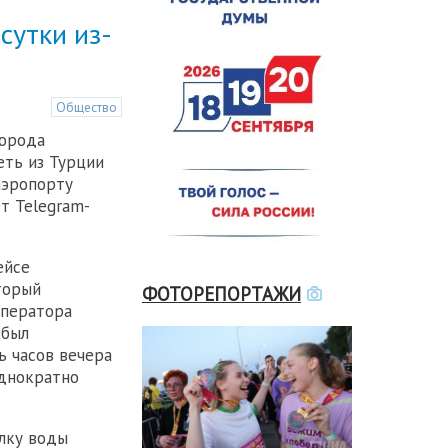
сутки из-
Общество
города
еть из Турции
аэропорту
т Telegram-
ейсе
оторый
ФОТОРЕПОРТАЖИ
оператора
 был
ь часов вечера
однократно
ылку воды