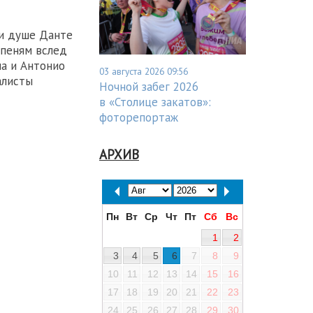
ти душе Данте
упеням вслед
ла и Антонио
03 августа 2026 09:56
алисты
Ночной забег 2026
в «Столице закатов»:
фоторепортаж
АРХИВ
Пн
Вт
Ср
Чт
Пт
Сб
Вс
1
2
3
4
5
6
7
8
9
10
11
12
13
14
15
16
17
18
19
20
21
22
23
24
25
26
27
28
29
30