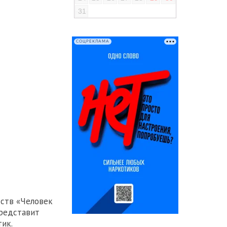
31
СОЦРЕКЛАМА
сств «Человек
представит
ик.