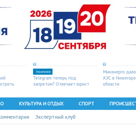
Минэнерго дало
Эксклюзив
ной
Telegram теперь под
АЭС в Нижегор
мотреть
запретом? Отвечает юрист
области
ВО
КУЛЬТУРА И ОТДЫХ
СПОРТ
ПРОИСШЕС
Комментарии
Экспертный клуб