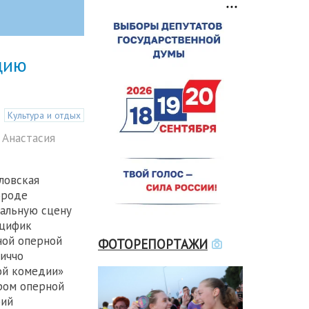
цию
Культура и отдых
 Анастасия
ловская
ороде
альную сцену
ецифик
ной оперной
ФОТОРЕПОРТАЖИ
тиччо
ой комедии»
ром оперной
рий