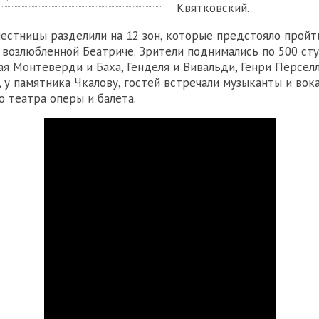
Квятковский.
естницы разделили на 12 зон, которые предстояло прой
й возлюбленной Беатриче. Зрители поднимались по 500 ст
шая Монтеверди и Баха, Генделя и Вивальди, Генри Пёрсел
, у памятника Чкалову, гостей встречали музыканты и вок
 театра оперы и балета.