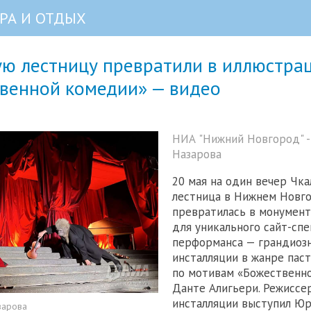
РА И ОТДЫХ
ую лестницу превратили в иллюстра
твенной комедии» — видео
НИА "Нижний Новгород" -
Назарова
20 мая на один вечер Чка
лестница в Нижнем Новг
превратилась в монумент
для уникального сайт-сп
перформанса — грандиоз
инсталляции в жанре пас
по мотивам «Божественн
Данте Алигьери. Режиссе
инсталляции выступил Ю
зарова