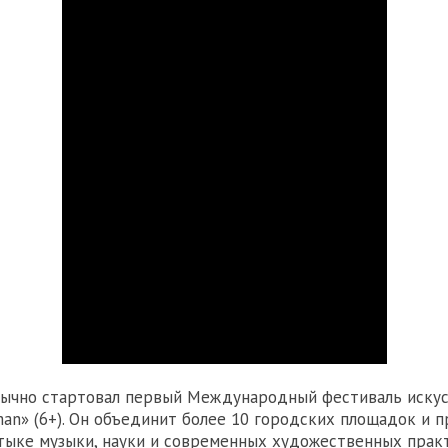
бычно стартовал первый Международный фестиваль иску
man» (6+). Он объединит более 10 городских площадок и 
тыке музыки, науки и современных художественных практ