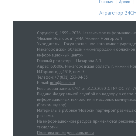
Главная
|
Архив
|
Аграгетор 24С
Copyright © 1999—2026 Независимое информационно
"Нижний Новгород" (НИА "Нижний Новгород")
Учредитель — Государственное автономное учрежд
Нижегородской области «
Нижегородский областной
информационный центр
»
Главный редактор — Назарова А.В.
Адрес: 603006, Нижегородская область, г. Нижний Нов
М.Горького, д.151Б, пом. 5
Телефон: +7 (831) 233-94-53
E-mail:
info@niann.ru
Реестровая запись СМИ от 31.12.2020 ЭЛ № ФС 77 - 7
Выдано Федеральной службой по надзору в сфере с
информационных технологий и массовых коммуника
(Роскомнадзор).
Материалы в рубрике "Новости партнеров" размещаю
рекламы.
На информационном ресурсе применяются
рекоменд
технологии
.
Политика конфиденциальности