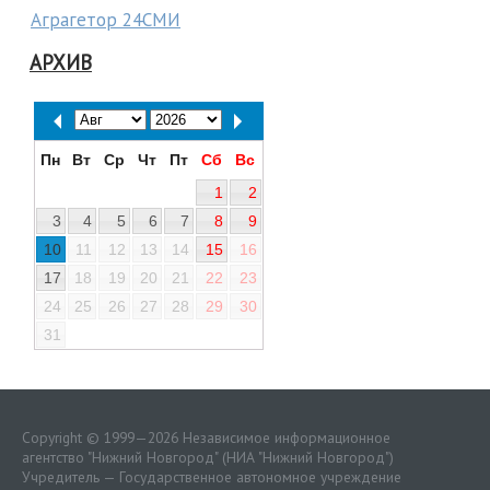
Аграгетор 24СМИ
АРХИВ
Пн
Вт
Ср
Чт
Пт
Сб
Вс
1
2
3
4
5
6
7
8
9
10
11
12
13
14
15
16
17
18
19
20
21
22
23
24
25
26
27
28
29
30
31
Copyright © 1999—2026 Независимое информационное
агентство "Нижний Новгород" (НИА "Нижний Новгород")
Учредитель — Государственное автономное учреждение