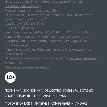
Нижегородской области «
Нижегородский областной
информационный центр
»
Главный редактор — Назарова А.В.
Адрес: 603006, Нижегородская область, г. Нижний Новгород.
ул. М.Горького, д.151Б, пом. 5
Телефон: +7 (831) 233-94-53
E-mail:
info@niann.ru
Реестровая запись СМИ от 31.12.2020 ЭЛ № ФС 77 - 79798.
Выдано Федеральной службой по надзору в сфере связи,
информационных технологий и массовых коммуникаций
(Роскомнадзор).
Материалы в рубрике "Новости партнеров" размещаются на
правах рекламы.
На информационном ресурсе применяются
рекомендательные
технологии
.
Политика конфиденциальности
18+
ПОЛИТИКА
ЭКОНОМИКА
ОБЩЕСТВО
КУЛЬТУРА И ОТДЫХ
СПОРТ
ПРОИСШЕСТВИЯ
АФИША
НАУКА
ФОТОРЕПОРТАЖИ
ИНТЕРНЕТ-КОНФЕРЕНЦИИ
АНОНСЫ