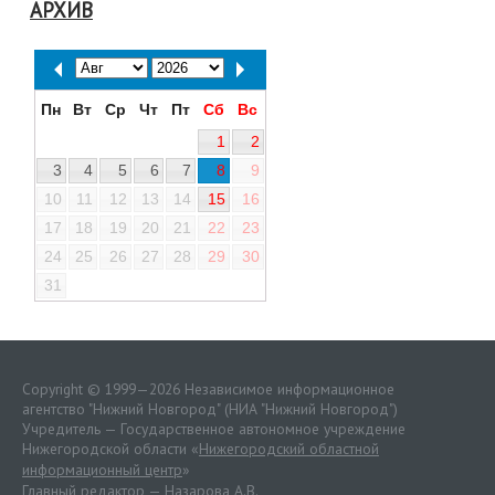
АРХИВ
Пн
Вт
Ср
Чт
Пт
Сб
Вс
1
2
3
4
5
6
7
8
9
10
11
12
13
14
15
16
17
18
19
20
21
22
23
24
25
26
27
28
29
30
31
Copyright © 1999—2026 Независимое информационное
агентство "Нижний Новгород" (НИА "Нижний Новгород")
Учредитель — Государственное автономное учреждение
Нижегородской области «
Нижегородский областной
информационный центр
»
Главный редактор — Назарова А.В.