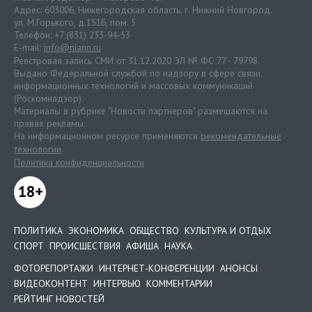
Адрес: 603006, Нижегородская область, г. Нижний Новгород.
ул. М.Горького, д.151Б, пом. 5
Телефон: +7 (831) 233-94-53
E-mail:
info@niann.ru
Реестровая запись СМИ от 31.12.2020 ЭЛ № ФС 77 - 79798.
Выдано Федеральной службой по надзору в сфере связи,
информационных технологий и массовых коммуникаций
(Роскомнадзор).
Материалы в рубрике "Новости партнеров" размещаются на
правах рекламы.
На информационном ресурсе применяются
рекомендательные
технологии
.
Политика конфиденциальности
18+
ПОЛИТИКА
ЭКОНОМИКА
ОБЩЕСТВО
КУЛЬТУРА И ОТДЫХ
СПОРТ
ПРОИСШЕСТВИЯ
АФИША
НАУКА
ФОТОРЕПОРТАЖИ
ИНТЕРНЕТ-КОНФЕРЕНЦИИ
АНОНСЫ
ВИДЕОКОНТЕНТ
ИНТЕРВЬЮ
КОММЕНТАРИИ
РЕЙТИНГ НОВОСТЕЙ