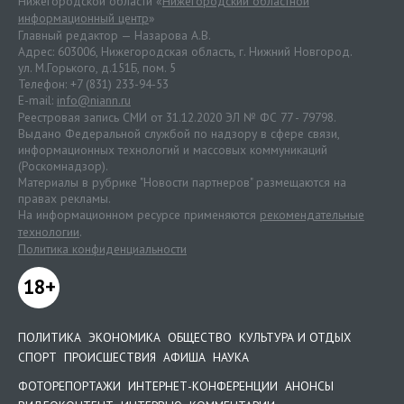
Нижегородской области «
Нижегородский областной
информационный центр
»
Главный редактор — Назарова А.В.
Адрес: 603006, Нижегородская область, г. Нижний Новгород.
ул. М.Горького, д.151Б, пом. 5
Телефон: +7 (831) 233-94-53
E-mail:
info@niann.ru
Реестровая запись СМИ от 31.12.2020 ЭЛ № ФС 77 - 79798.
Выдано Федеральной службой по надзору в сфере связи,
информационных технологий и массовых коммуникаций
(Роскомнадзор).
Материалы в рубрике "Новости партнеров" размещаются на
правах рекламы.
На информационном ресурсе применяются
рекомендательные
технологии
.
Политика конфиденциальности
18+
ПОЛИТИКА
ЭКОНОМИКА
ОБЩЕСТВО
КУЛЬТУРА И ОТДЫХ
СПОРТ
ПРОИСШЕСТВИЯ
АФИША
НАУКА
ФОТОРЕПОРТАЖИ
ИНТЕРНЕТ-КОНФЕРЕНЦИИ
АНОНСЫ