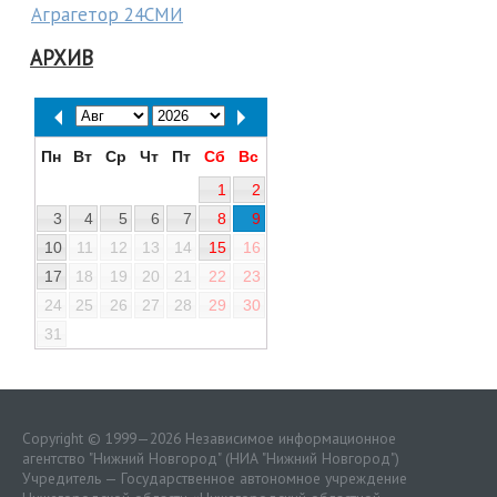
Аграгетор 24СМИ
АРХИВ
Пн
Вт
Ср
Чт
Пт
Сб
Вс
1
2
3
4
5
6
7
8
9
10
11
12
13
14
15
16
17
18
19
20
21
22
23
24
25
26
27
28
29
30
31
Copyright © 1999—2026 Независимое информационное
агентство "Нижний Новгород" (НИА "Нижний Новгород")
Учредитель — Государственное автономное учреждение