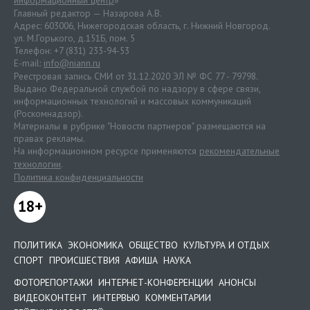
информационный центр
»
Главный редактор — Назарова А.В.
Адрес: 603006, Нижегородская область, г. Нижний Новгород.
ул. М.Горького, д.151Б, пом. 5
Телефон: +7 (831) 233-94-53
E-mail:
info@niann.ru
Реестровая запись СМИ от 31.12.2020 ЭЛ № ФС 77 - 79798.
Выдано Федеральной службой по надзору в сфере связи,
информационных технологий и массовых коммуникаций
(Роскомнадзор).
Материалы в рубрике "Новости партнеров" размещаются на
правах рекламы.
На информационном ресурсе применяются
рекомендательные
технологии
.
Политика конфиденциальности
18+
ПОЛИТИКА
ЭКОНОМИКА
ОБЩЕСТВО
КУЛЬТУРА И ОТДЫХ
СПОРТ
ПРОИСШЕСТВИЯ
АФИША
НАУКА
ФОТОРЕПОРТАЖИ
ИНТЕРНЕТ-КОНФЕРЕНЦИИ
АНОНСЫ
ВИДЕОКОНТЕНТ
ИНТЕРВЬЮ
КОММЕНТАРИИ