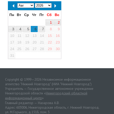
Пн
Вт
Ср
Чт
Пт
Сб
Вс
1
2
3
4
5
6
7
8
9
10
11
12
13
14
15
16
17
18
19
20
21
22
23
24
25
26
27
28
29
30
31
Copyright © 1999—2026 Независимое информационное
агентство "Нижний Новгород" (НИА "Нижний Новгород")
Учредитель — Государственное автономное учреждение
Нижегородской области «
Нижегородский областной
информационный центр
»
Главный редактор — Назарова А.В.
Адрес: 603006, Нижегородская область, г. Нижний Новгород.
ул. М.Горького, д.151Б, пом. 5