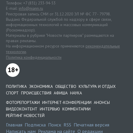
Телефон: +7 (831) 233-94-53
E-mail:
info@niann.ru
Реестровая запись СМИ от 31.12.2020 ЭЛ № ФС 77 - 79798.
Выдано Федеральной службой по надзору в сфере связи,
информационных технологий и массовых коммуникаций
(Роскомнадзор).
Материалы в рубрике "Новости партнеров" размещаются на
правах рекламы.
На информационном ресурсе применяются
рекомендательные
технологии
.
Политика конфиденциальности
18+
ПОЛИТИКА
ЭКОНОМИКА
ОБЩЕСТВО
КУЛЬТУРА И ОТДЫХ
СПОРТ
ПРОИСШЕСТВИЯ
АФИША
НАУКА
ФОТОРЕПОРТАЖИ
ИНТЕРНЕТ-КОНФЕРЕНЦИИ
АНОНСЫ
ВИДЕОКОНТЕНТ
ИНТЕРВЬЮ
КОММЕНТАРИИ
РЕЙТИНГ НОВОСТЕЙ
Главная
Подписка
Поиск
RSS
Печатная версия
Написать нам
Реклама на сайте
О редакции