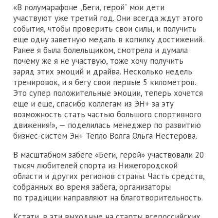
«В полумарафоне „Беги, герой“ мои дети
участвуют уже третий год. Они всегда ждут этого
события, чтобы проверить свои силы, и получить
еще одну заветную медаль в копилку достижений.
Ранее я была болельщиком, смотрела и думала
почему же я не участвую, тоже хочу получить
заряд этих эмоций и драйва. Несколько недель
тренировок, и я бегу свои первые 5 километров.
Это супер положительные эмоции, теперь хочется
еще и еще, спасибо коллегам из ЭН+ за эту
возможность стать частью большого спортивного
движения!», — поделилась менеджер по развитию
бизнес-систем Эн+ Тепло Волга Ольга Нестерова.
В масштабном забеге «Беги, герой» участвовали 20
тысяч любителей спорта из Нижегородской
области и других регионов страны. Часть средств,
собранных во время забега, организаторы
по традиции направляют на благотворительность.
Кстати, в эти выходные на старты всероссийских