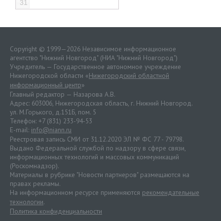
31
Copyright © 1999—2026 Независимое информационное
агентство "Нижний Новгород" (НИА "Нижний Новгород")
Учредитель — Государственное автономное учреждение
Нижегородской области «
Нижегородский областной
информационный центр
»
Главный редактор — Назарова А.В.
Адрес: 603006, Нижегородская область, г. Нижний Новгород.
ул. М.Горького, д.151Б, пом. 5
Телефон: +7 (831) 233-94-53
E-mail:
info@niann.ru
Реестровая запись СМИ от 31.12.2020 ЭЛ № ФС 77 - 79798.
Выдано Федеральной службой по надзору в сфере связи,
информационных технологий и массовых коммуникаций
(Роскомнадзор).
Материалы в рубрике "Новости партнеров" размещаются на
правах рекламы.
На информационном ресурсе применяются
рекомендательные
технологии
.
Политика конфиденциальности