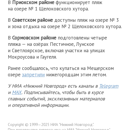
В
Приокском районе
функционирует пляж
на озере № 1 Щелоковского хутора.
В
Советском районе
доступны пляж на озере № 3
и зона отдыха на озере № 2 Щелоковского хутора.
В
Сормовском районе
подготовлены четыре
пляжа — на озёрах Пестичное, Лунское
и Светлоярское, включая участки на улицах
Мокроусова и Гаугеля.
Ранее сообщалось, что купаться на Мещерском
озере
запретили
нижегородцам этим летом.
У НИА «Нижний Новгород» есть каналы в
Telegram
и
MAX
. Подписывайтесь, чтобы быть в курсе
главных событий, эксклюзивных материалов
и оперативной информации.
Copyright © 1999—2025 НИА "Нижний Новгород".
При перепечатке гиперссылка на НИА "Нижний Новгород"