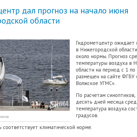
ентр дал прогноз на начало июня
родской области
Гидрометцентр ожидает 
в Нижегородской област
около нормы. Прогноз ср
температуры воздуха в 
области на период с 1 по
размещен на сайте ФГБУ 
Волжское УГМС».
По расчетам синоптиков,
десять дней месяца сред
температура воздуха сос
градусов.
симов
ь соответствует климатической норме.