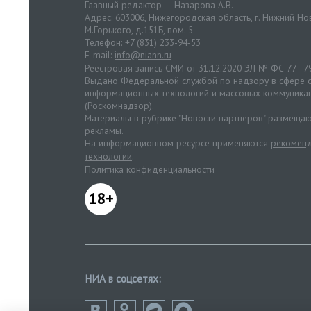
Главный редактор — Назарова А.В.
Адрес: 603006, Нижегородская область, г. Нижний Нов
М.Горького, д.151Б, пом. 5
Телефон: +7 (831) 233-94-53
E-mail:
info@niann.ru
Реестровая запись СМИ от 31.12.2020 ЭЛ № ФС 77 - 7
Выдано Федеральной службой по надзору в сфере с
информационных технологий и массовых коммуника
(Роскомнадзор).
Материалы в рубрике "Новости партнеров" размещаю
рекламы.
На информационном ресурсе применяются
рекоменд
технологии
.
Политика конфиденциальности
18+
НИА в соцсетях: