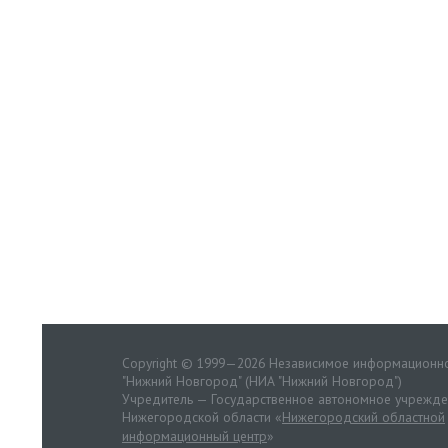
Copyright © 1999—2026 Независимое информационно
"Нижний Новгород" (НИА "Нижний Новгород")
Учредитель — Государственное автономное учрежд
Нижегородской области «
Нижегородский областной
информационный центр
»