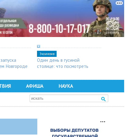
Эксклюзив
 запуска
Один день в гусиной
ем Новгороде
столице: что посмотреть
в Арзамасе
ТВИЯ
АФИША
НАУКА