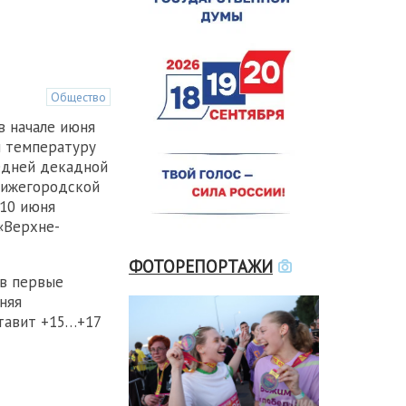
Общество
в начале июня
и температуру
едней декадной
Нижегородской
 10 июня
«Верхне-
ФОТОРЕПОРТАЖИ
 в первые
няя
тавит +15…+17