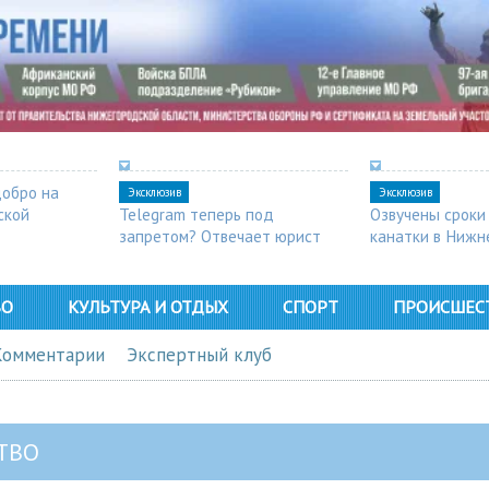
добро на
Эксклюзив
Эксклюзив
ской
Telegram теперь под
Озвучены сроки
запретом? Отвечает юрист
канатки в Нижн
ВО
КУЛЬТУРА И ОТДЫХ
СПОРТ
ПРОИСШЕС
Комментарии
Экспертный клуб
ТВО