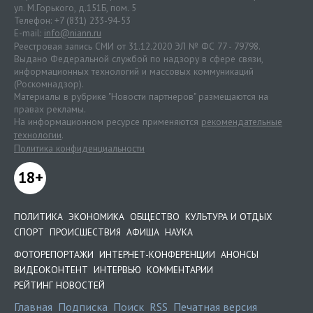
ул. М.Горького, д.151Б, пом. 5
Телефон: +7 (831) 233-94-53
E-mail:
info@niann.ru
Реестровая запись СМИ от 31.12.2020 ЭЛ № ФС 77 - 79798.
Выдано Федеральной службой по надзору в сфере связи,
информационных технологий и массовых коммуникаций
(Роскомнадзор).
Материалы в рубрике "Новости партнеров" размещаются на
правах рекламы.
На информационном ресурсе применяются
рекомендательные
технологии
.
Политика конфиденциальности
18+
ПОЛИТИКА
ЭКОНОМИКА
ОБЩЕСТВО
КУЛЬТУРА И ОТДЫХ
СПОРТ
ПРОИСШЕСТВИЯ
АФИША
НАУКА
ФОТОРЕПОРТАЖИ
ИНТЕРНЕТ-КОНФЕРЕНЦИИ
АНОНСЫ
ВИДЕОКОНТЕНТ
ИНТЕРВЬЮ
КОММЕНТАРИИ
РЕЙТИНГ НОВОСТЕЙ
Главная
Подписка
Поиск
RSS
Печатная версия