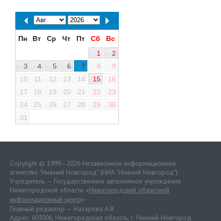
Пн
Вт
Ср
Чт
Пт
Сб
Вс
1
2
3
4
5
6
7
8
9
10
11
12
13
14
15
16
17
18
19
20
21
22
23
24
25
26
27
28
29
30
31
Copyright © 1999—2026 Независимое информационное
агентство "Нижний Новгород" (НИА "Нижний Новгород")
Учредитель — Государственное автономное учреждение
Нижегородской области «
Нижегородский областной
информационный центр
»
Главный редактор — Назарова А.В.
Адрес: 603006, Нижегородская область, г. Нижний Новгород.