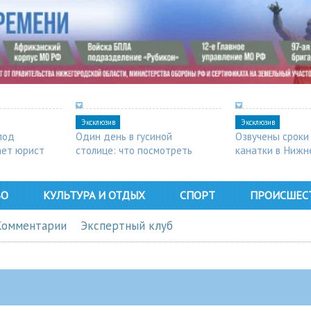
Эксклюзив
Эксклюзив
под
Один день в гусиной
Озвучены сроки
ает юрист
столице: что посмотреть
канатки в Нижн
в Арзамасе
ВО
КУЛЬТУРА И ОТДЫХ
СПОРТ
ПРОИСШЕС
Комментарии
Экспертный клуб