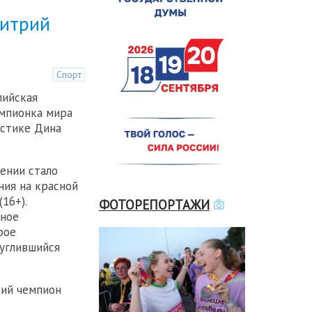
митрий
Спорт
пийская
емпионка мира
астике Дина
ении стало
ния на красной
16+).
ФОТОРЕПОРТАЖИ
рное
рое
углившийся
кий чемпион