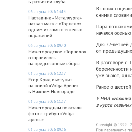
в развитии клуба
В своих социал
06 августа 2026 13:13
снимки словами
Наставник «Металлурга»
назвал матч с «Торпедо»
Пара познакоми
одним из самых тяжелых
начался осенью
поражений
Для 27-летней 
06 августа 2026 09:40
от предыдущих
Нижегородское «Торпедо»
отправилось
В разговоре с 
на предсезонные сборы
беременности и
03 августа 2026 12:37
уже знают, одн
Егор Крид выступит
на новой «Volga Арене»
Ранее о шесто
в Нижнем Новгороде
У НИА «Нижний 
03 августа 2026 11:57
в курсе главны
Нижегородцам показали
фото с трибун «Volga
арены»
Copyright © 1999—2
03 августа 2026 09:56
При перепечатке ги