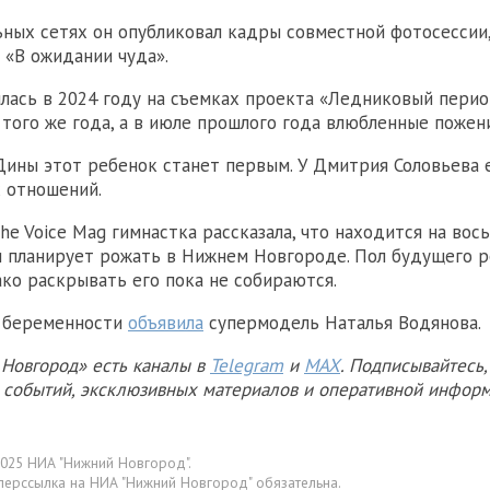
ьных сетях он опубликовал кадры совместной фотосессии
 «В ожидании чуда».
лась в 2024 году на съемках проекта «Ледниковый перио
 того же года, а в июле прошлого года влюбленные пожен
Дины этот ребенок станет первым. У Дмитрия Соловьева 
 отношений.
The Voice Mag гимнастка рассказала, что находится на во
 планирует рожать в Нижнем Новгороде. Пол будущего р
ако раскрывать его пока не собираются.
й беременности
объявила
супермодель Наталья Водянова.
Новгород» есть каналы в
Telegram
и
MAX
. Подписывайтесь,
х событий, эксклюзивных материалов и оперативной информ
025 НИА "Нижний Новгород".
перссылка на НИА "Нижний Новгород" обязательна.