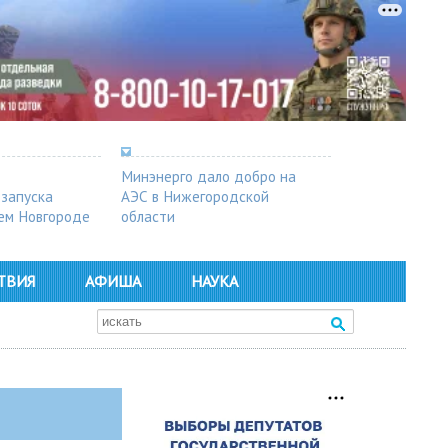
Минэнерго дало добро на
 запуска
АЭС в Нижегородской
ем Новгороде
области
ТВИЯ
АФИША
НАУКА