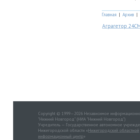
Главная
|
Архив
|
Аграгетор 24С
Copyright © 1999—2026 Независимое информационно
"Нижний Новгород" (НИА "Нижний Новгород")
Учредитель — Государственное автономное учрежд
Нижегородской области «
Нижегородский областной
информационный центр
»