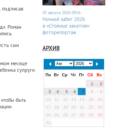
, подписав
03 августа 2026 09:56
Ночной забег 2026
в «Столице закатов»:
д». Роман
фоторепортаж
ились.
есть сын
АРХИВ
сьмом месяце
ебенка супруги
Пн
Вт
Ср
Чт
Пт
Сб
Вс
1
2
3
4
5
6
7
8
9
 чтобы быть
10
11
12
13
14
15
16
ации.
17
18
19
20
21
22
23
24
25
26
27
28
29
30
31