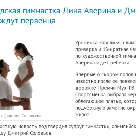
дская гимнастка Дина Аверина и Д
 ждут первенца
Уроженка Заволжья, олим
призерка и 18-кратная ч
по художественной гимн
Аверина ждет ребенка.
Впервые о скором пополн
известно после ее появле
дорожке Премии Муз-ТВ (
Спортсменка выбрала че
облегающее платье, кото
подчеркнуло заметно окр
живот.
ал Дмитрия Соловьева
остную новость подтвердил супруг гимнастки, олимпийс
ьду Дмитрий Соловьев.