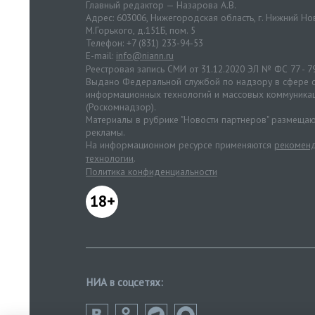
Главный редактор — Назарова А.В.
Адрес: 603006, Нижегородская область, г. Нижний Нов
М.Горького, д.151Б, пом. 5
Телефон: +7 (831) 233-94-53
E-mail:
info@niann.ru
Реестровая запись СМИ от 31.12.2020 ЭЛ № ФС 77 - 7
Выдано Федеральной службой по надзору в сфере с
информационных технологий и массовых коммуника
(Роскомнадзор).
Материалы в рубрике "Новости партнеров" размещаю
рекламы.
На информационном ресурсе применяются
рекоменд
технологии
.
Политика конфиденциальности
18+
НИА в соцсетях: