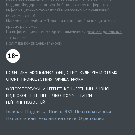
Выдано Федеральной службой по надзору в сфере связи,
информационных технологий и массовых коммуникаций
(Роскомнадзор).
Материалы в рубрике "Новости партнеров" размещаются на
правах рекламы.
На информационном ресурсе применяются
рекомендательные
технологии
.
Политика конфиденциальности
18+
ПОЛИТИКА
ЭКОНОМИКА
ОБЩЕСТВО
КУЛЬТУРА И ОТДЫХ
СПОРТ
ПРОИСШЕСТВИЯ
АФИША
НАУКА
ФОТОРЕПОРТАЖИ
ИНТЕРНЕТ-КОНФЕРЕНЦИИ
АНОНСЫ
ВИДЕОКОНТЕНТ
ИНТЕРВЬЮ
КОММЕНТАРИИ
РЕЙТИНГ НОВОСТЕЙ
Главная
Подписка
Поиск
RSS
Печатная версия
Написать нам
Реклама на сайте
О редакции