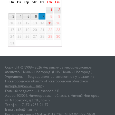
Пн
Вт
Ср
Чт
Пт
Сб
Вс
1
2
3
4
5
6
7
8
9
10
11
12
13
14
15
16
17
18
19
20
21
22
23
24
25
26
27
28
29
30
31
Copyright © 1999—2026 Независимое информационное
агентство "Нижний Новгород" (НИА "Нижний Новгород")
Учредитель — Государственное автономное учреждение
Нижегородской области «
Нижегородский областной
информационный центр
»
Главный редактор — Назарова А.В.
Адрес: 603006, Нижегородская область, г. Нижний Новгород.
ул. М.Горького, д.151Б, пом. 5
Телефон: +7 (831) 233-94-53
E-mail:
info@niann.ru
Реестровая запись СМИ от 31.12.2020 ЭЛ № ФС 77 - 79798.