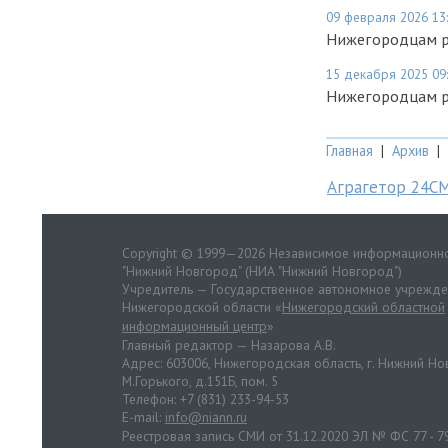
09 февраля 2026 13
Нижегородцам ра
15 декабря 2025 09
Нижегородцам ра
Главная
|
Архив
|
Аграгетор 24С
Copyright © 1999—2026 Независимое информационно
"Нижний Новгород" (НИА "Нижний Новгород")
Учредитель — Государственное автономное учрежд
Нижегородской области «
Нижегородский областной
информационный центр
»
Главный редактор — Назарова А.В.
Адрес: 603006, Нижегородская область, г. Нижний Нов
М.Горького, д.151Б, пом. 5
Телефон: +7 (831) 233-94-53
E-mail:
info@niann.ru
Реестровая запись СМИ от 31.12.2020 ЭЛ № ФС 77 - 7