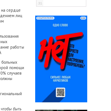
31
 на сердце
юдением лиц
СОЦРЕКЛАМА
ым
льзования
ьных
вание работы
.
% больных
корой помощи
70% случаев
должны
гиональный
 чтобы быть