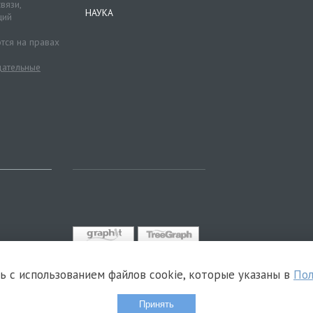
вязи,
НАУКА
ций
тся на правах
ательные
сь с использованием файлов cookie, которые указаны в
Пол
Принять