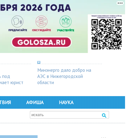
Минэнерго дало добро на
ь под
АЭС в Нижегородской
чает юрист
области
ТВИЯ
АФИША
НАУКА