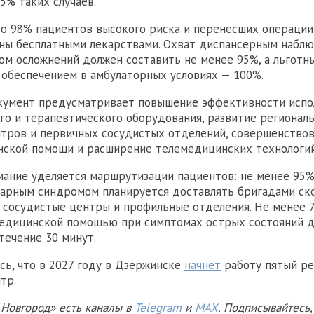
5% таких случаев.
то 98% пациентов высокого риска и перенесших операции
ны бесплатными лекарствами. Охват диспансерным набл
ом осложнений должен составить не менее 95%, а льготн
обеспечением в амбулаторных условиях — 100%.
окумент предусматривает повышение эффективности испо
го и терапевтического оборудования, развитие регионал
тров и первичных сосудистых отделений, совершенство
нской помощи и расширение телемедицинских технологий
ание уделяется маршрутизации пациентов: не менее 95
нарным синдромом планируется доставлять бригадами с
 сосудистые центры и профильные отделения. Не менее 
медицинской помощью при симптомах острых состояний 
течение 30 минут.
сь, что в 2027 году в Дзержинске
начнет
работу пятый ре
тр.
Новгород» есть каналы в
Telegram
и
MAX
. Подписывайтесь,