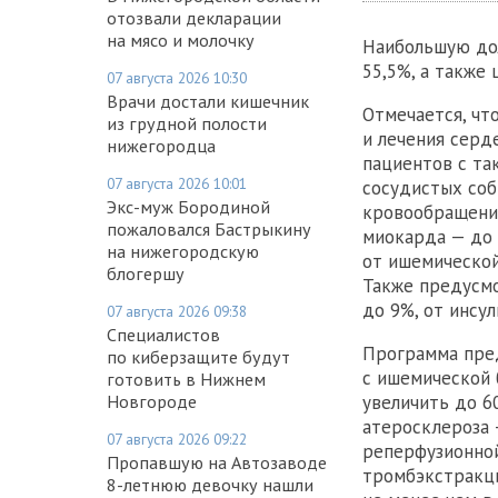
отозвали декларации
на мясо и молочку
Наибольшую до
55,5%, а также
07 августа 2026 10:30
Врачи достали кишечник
Отмечается, чт
из грудной полости
и лечения серд
нижегородца
пациентов с та
07 августа 2026 10:01
сосудистых соб
Экс-муж Бородиной
кровообращения
пожаловался Бастрыкину
миокарда — до 
на нижегородскую
от ишемической
блогершу
Также предусмо
до 9%, от инсул
07 августа 2026 09:38
Специалистов
Программа пред
по киберзащите будут
с ишемической 
готовить в Нижнем
увеличить до 6
Новгороде
атеросклероза 
07 августа 2026 09:22
реперфузионно
Пропавшую на Автозаводе
тромбэкстракци
8-летнюю девочку нашли