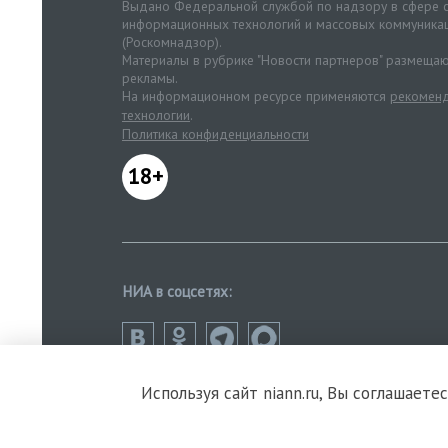
Выдано Федеральной службой по надзору в сфере с
информационных технологий и массовых коммуника
(Роскомнадзор).
Материалы в рубрике "Новости партнеров" размещаю
рекламы.
На информационном ресурсе применяются
рекоменд
технологии
.
Политика конфиденциальности
18+
НИА в соцсетях:
Используя сайт niann.ru, Вы соглашаете