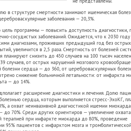
не представлены.
лю в структуре смертности занимают ишемическая болез
 цереброваскулярные заболевания — 20,3%.
о цель программы — повысить доступность диагностики,
ечно-сосудистых заболеваний. Ожидается, что к 2030 году
кими диагнозами, проживших предыдущий год без острых
ытий, увеличится в 2,5 раза. Смертность от болезней сис
 планируют снизить до 450 случаев на 100 тысяч населен
39 случаев, от острых нарушений мозгового кровообраще
 болезни сердца — до 360, от цереброваскулярных болезн
трено снижение больничной летальности: от инфаркта м
ьта — до 14%.
полагает расширение диагностики и лечения. Долю паци
болезнью сердца, которым выполняется стресс-ЭхоКГ, пл
0%, а охват неинвазивной диагностикой ишемии миокарда
— до 70%. Среди других ориентиров — увеличение охвата
й терапией при инфаркте миокарда до 80%, проведение
и 95% пациентов с инфарктом мозга и тромболитическо