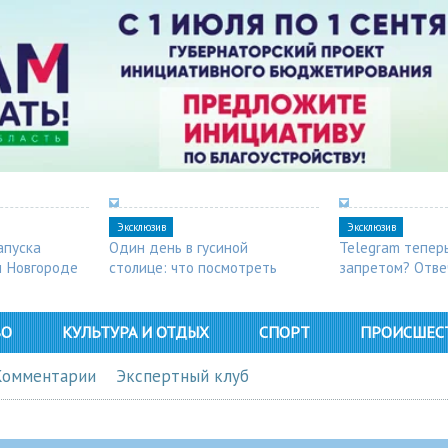
Эксклюзив
Эксклюзив
апуска
Один день в гусиной
Telegram тепер
м Новгороде
столице: что посмотреть
запретом? Отве
в Арзамасе
ВО
КУЛЬТУРА И ОТДЫХ
СПОРТ
ПРОИСШЕС
Комментарии
Экспертный клуб