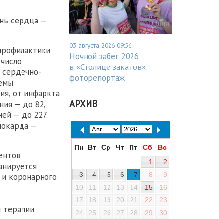
нь сердца —
03 августа 2026 09:56
 профилактики
Ночной забег 2026
 число
в «Столице закатов»:
 сердечно-
фоторепортаж
темы
ия, от инфаркта
АРХИВ
ния — до 82,
ей — до 227.
иокарда —
Пн
Вт
Ср
Чт
Пт
Сб
Вс
ентов
1
2
анируется
3
4
5
6
7
8
9
 и коронарного
10
11
12
13
14
15
16
17
18
19
20
21
22
23
й терапии
24
25
26
27
28
29
30