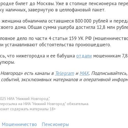
родке билет до Москвы. Уже в столице пенсионерка пер
ку наличных, завернутую в целлофановый пакет.
женщина обналичила оставшиеся 800 000 рублей и перед
своего дома. Общая сумма ущерба достигла 12,8 млн рубле
ловное дело по части 4 статьи 159 УК РФ (мошенничество)
и устанавливают обстоятельства произошедшего.
сь, что нижегородка и ее бабушка
отдали
мошенникам 7,8
упюры.
Новгород» есть каналы в
Telegram
и
MAX
. Подписывайтесь,
х событий, эксклюзивных материалов и оперативной информ
025 НИА "Нижний Новгород".
перссылка на НИА "Нижний Новгород" обязательна.
может содержать материалы 18+
Мошенничество
Пенсионеры