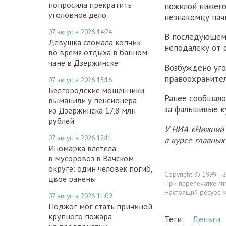
попросила прекратить
пожилой нижего
уголовное дело
незнакомцу пач
07 августа 2026 14:24
В последующем 
Девушка сломала копчик
неподалеку от 
во время отдыха в банном
чане в Дзержинске
Возбуждено уго
правоохранител
07 августа 2026 13:16
Белгородские мошенники
Ранее сообщало
выманили у пенсионера
за фальшивые к
из Дзержинска 17,8 млн
рублей
У НИА «Нижний 
07 августа 2026 12:11
в курсе главны
Иномарка влетела
в мусоровоз в Вачском
округе: один человек погиб,
Copyright © 1999—2
двое ранены
При перепечатке ги
Настоящий ресурс 
07 августа 2026 11:09
Поджог мог стать причиной
крупного пожара
Теги:
Деньги