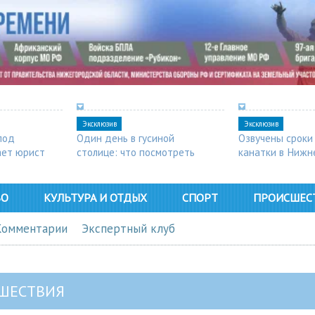
Эксклюзив
Эксклюзив
под
Один день в гусиной
Озвучены сроки
ает юрист
столице: что посмотреть
канатки в Нижн
в Арзамасе
ВО
КУЛЬТУРА И ОТДЫХ
СПОРТ
ПРОИСШЕС
Комментарии
Экспертный клуб
ШЕСТВИЯ