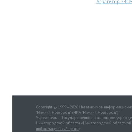
Аграгетор 24С
Copyright © 1999—2026 Независимое информационно
"Нижний Новгород" (НИА "Нижний Новгород")
Учредитель — Государственное автономное учрежд
Нижегородской области «
Нижегородский областной
информационный центр
»