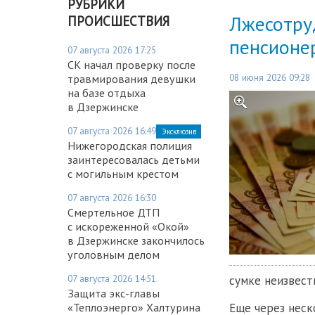
РУБРИКИ
Лжесотру
ПРОИСШЕСТВИЯ
пенсионер
07 августа 2026 17:25
СК начал проверку после
08 июня 2026 09:28
травмирования девушки
на базе отдыха
в Дзержинске
07 августа 2026 16:49
Эксклюзив
Нижегородская полиция
заинтересовалась детьми
с могильным крестом
07 августа 2026 16:30
Смертельное ДТП
с искореженной «Окой»
в Дзержинске закончилось
уголовным делом
07 августа 2026 14:51
сумке неизвест
Защита экс-главы
«Теплоэнерго» Халтурина
Еще через неск