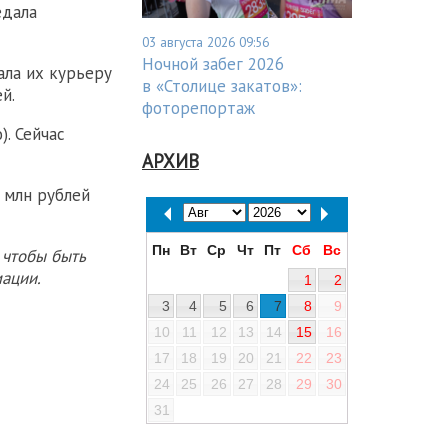
едала
03 августа 2026 09:56
Ночной забег 2026
ала их курьеру
в «Столице закатов»:
й.
фоторепортаж
. Сейчас
АРХИВ
 млн рублей
Пн
Вт
Ср
Чт
Пт
Сб
Вс
 чтобы быть
ации.
1
2
3
4
5
6
7
8
9
10
11
12
13
14
15
16
17
18
19
20
21
22
23
24
25
26
27
28
29
30
31