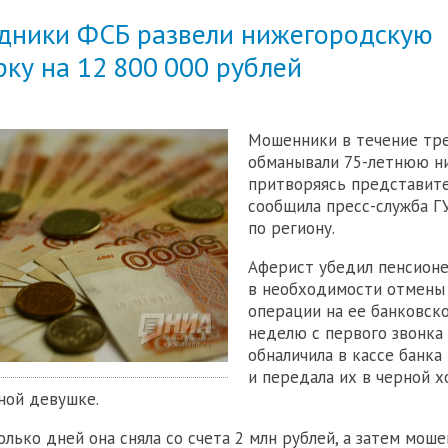
дники ФСБ развели нижегородскую
ку на 12 800 000 рублей
Мошенники в течение тр
обманывали 75-летнюю н
притворяясь представит
сообщила пресс-служба Г
по региону.
Аферист убедил пенсион
в необходимости отмены
операции на ее банковско
неделю с первого звонка
обналичила в кассе банка
и передала их в черной х
ной девушке.
олько дней она сняла со счета 2 млн рублей, а затем мош