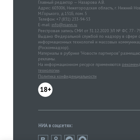
Главный редактор — Назарова А.В.
Адрес: 603006, Нижегородская область, г. Нижний Нов
М.Горького, д.151Б, пом. 5
Телефон: +7 (831) 233-94-53
E-mail:
info@niann.ru
Реестровая запись СМИ от 31.12.2020 ЭЛ № ФС 77 - 7
Выдано Федеральной службой по надзору в сфере с
информационных технологий и массовых коммуника
(Роскомнадзор).
Материалы в рубрике "Новости партнеров" размещаю
рекламы.
На информационном ресурсе применяются
рекоменд
технологии
.
Политика конфиденциальности
18+
НИА в соцсетях: