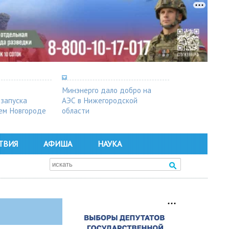
Минэнерго дало добро на
 запуска
АЭС в Нижегородской
ем Новгороде
области
ТВИЯ
АФИША
НАУКА