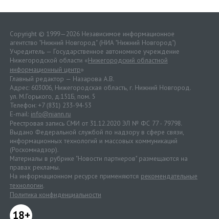
Copyright © 1999—2026 Независимое информационное
агентство "Нижний Новгород" (НИА "Нижний Новгород")
Учредитель — Государственное автономное учреждение
Нижегородской области «
Нижегородский областной
информационный центр
»
Главный редактор — Назарова А.В.
Адрес: 603006, Нижегородская область, г. Нижний Новгород.
ул. М.Горького, д.151Б, пом. 5
Телефон: +7 (831) 233-94-53
E-mail:
info@niann.ru
Реестровая запись СМИ от 31.12.2020 ЭЛ № ФС 77 - 79798.
Выдано Федеральной службой по надзору в сфере связи,
информационных технологий и массовых коммуникаций
(Роскомнадзор).
Материалы в рубрике "Новости партнеров" размещаются на
правах рекламы.
На информационном ресурсе применяются
рекомендательные
технологии
.
Политика конфиденциальности
18+