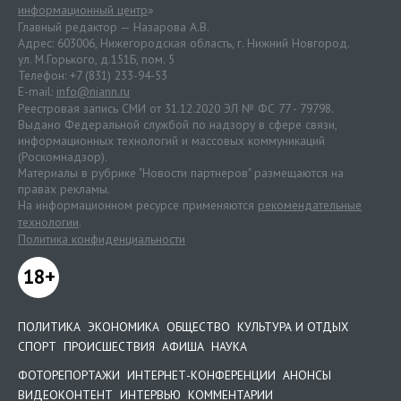
информационный центр
»
Главный редактор — Назарова А.В.
Адрес: 603006, Нижегородская область, г. Нижний Новгород.
ул. М.Горького, д.151Б, пом. 5
Телефон: +7 (831) 233-94-53
E-mail:
info@niann.ru
Реестровая запись СМИ от 31.12.2020 ЭЛ № ФС 77 - 79798.
Выдано Федеральной службой по надзору в сфере связи,
информационных технологий и массовых коммуникаций
(Роскомнадзор).
Материалы в рубрике "Новости партнеров" размещаются на
правах рекламы.
На информационном ресурсе применяются
рекомендательные
технологии
.
Политика конфиденциальности
18+
ПОЛИТИКА
ЭКОНОМИКА
ОБЩЕСТВО
КУЛЬТУРА И ОТДЫХ
СПОРТ
ПРОИСШЕСТВИЯ
АФИША
НАУКА
ФОТОРЕПОРТАЖИ
ИНТЕРНЕТ-КОНФЕРЕНЦИИ
АНОНСЫ
ВИДЕОКОНТЕНТ
ИНТЕРВЬЮ
КОММЕНТАРИИ