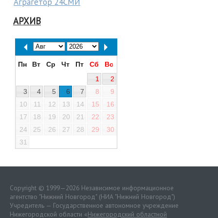
Аграгетор 24СМИ
АРХИВ
Пн
Вт
Ср
Чт
Пт
Сб
Вс
1
2
3
4
5
6
7
8
9
10
11
12
13
14
15
16
17
18
19
20
21
22
23
24
25
26
27
28
29
30
31
Copyright © 1999—2026 Независимое информационное
агентство "Нижний Новгород" (НИА "Нижний Новгород")
Учредитель — Государственное автономное учреждение
Нижегородской области «
Нижегородский областной