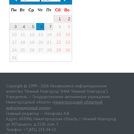
Пн
Вт
Ср
Чт
Пт
Сб
Вс
1
2
3
4
5
6
7
8
9
10
11
12
13
14
15
16
17
18
19
20
21
22
23
24
25
26
27
28
29
30
31
Copyright © 1999—2026 Независимое информационное
агентство "Нижний Новгород" (НИА "Нижний Новгород")
Учредитель — Государственное автономное учреждение
Нижегородской области «
Нижегородский областной
информационный центр
»
Главный редактор — Назарова А.В.
Адрес: 603006, Нижегородская область, г. Нижний Новгород.
ул. М.Горького, д.151Б, пом. 5
Телефон: +7 (831) 233-94-53