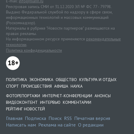
E-mail:
info@niann.ru
Реестровая запись СМИ от 31.12.2020 ЭЛ № ФС 77 - 79798.
Выдано Федеральной службой по надзору в сфере связи,
информационных технологий и массовых коммуникаций
(Роскомнадзор).
Материалы в рубрике "Новости партнеров" размещаются на
правах рекламы.
На информационном ресурсе применяются
рекомендательные
технологии
.
Политика конфиденциальности
18+
ПОЛИТИКА
ЭКОНОМИКА
ОБЩЕСТВО
КУЛЬТУРА И ОТДЫХ
СПОРТ
ПРОИСШЕСТВИЯ
АФИША
НАУКА
ФОТОРЕПОРТАЖИ
ИНТЕРНЕТ-КОНФЕРЕНЦИИ
АНОНСЫ
ВИДЕОКОНТЕНТ
ИНТЕРВЬЮ
КОММЕНТАРИИ
РЕЙТИНГ НОВОСТЕЙ
Главная
Подписка
Поиск
RSS
Печатная версия
Написать нам
Реклама на сайте
О редакции